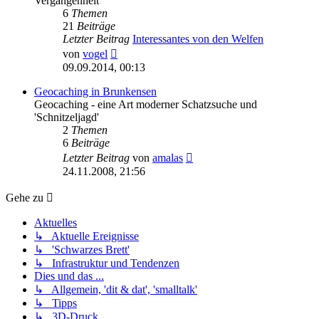
Vergangenheit
6
Themen
21
Beiträge
Letzter Beitrag
Interessantes von den Welfen
Neuester
von
vogel
Beitrag
09.09.2014, 00:13
Geocaching in Brunkensen
Geocaching - eine Art moderner Schatzsuche und
'Schnitzeljagd'
2
Themen
6
Beiträge
Neuester
Letzter Beitrag
von
amalas
Beitrag
24.11.2008, 21:56
Gehe zu
Aktuelles
↳ Aktuelle Ereignisse
↳ 'Schwarzes Brett'
↳ Infrastruktur und Tendenzen
Dies und das ...
↳ Allgemein, 'dit & dat', 'smalltalk'
↳ Tipps
↳ 3D-Druck