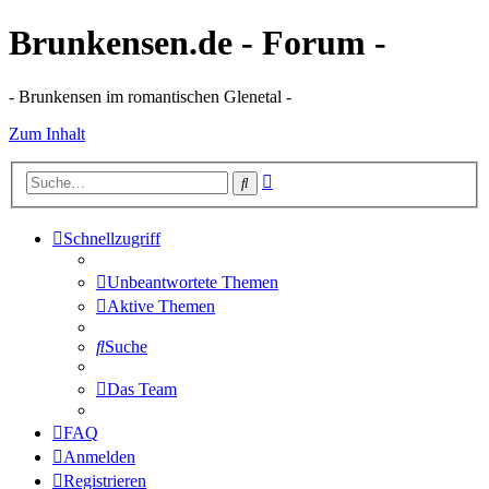
Brunkensen.de - Forum -
- Brunkensen im romantischen Glenetal -
Zum Inhalt
Erweiterte
Suche
Suche
Schnellzugriff
Unbeantwortete Themen
Aktive Themen
Suche
Das Team
FAQ
Anmelden
Registrieren