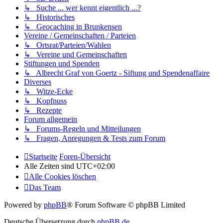
↳ Suche ... wer kennt eigentlich ...?
↳ Historisches
↳ Geocaching in Brunkensen
Vereine / Gemeinschaften / Parteien
↳ Ortsrat/Parteien/Wahlen
↳ Vereine und Gemeinschaften
Stiftungen und Spenden
↳ Albrecht Graf von Goertz - Siftung und Spendenaffaire
Diverses
↳ Witze-Ecke
↳ Kopfnuss
↳ Rezepte
Forum allgemein
↳ Forums-Regeln und Mitteilungen
↳ Fragen, Anregungen & Tests zum Forum
Startseite
Foren-Übersicht
Alle Zeiten sind
UTC+02:00
Alle Cookies löschen
Das Team
Powered by
phpBB
® Forum Software © phpBB Limited
Deutsche Übersetzung durch
phpBB.de