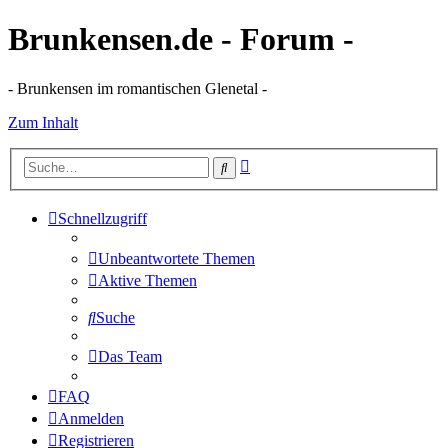
Brunkensen.de - Forum -
- Brunkensen im romantischen Glenetal -
Zum Inhalt
Erweiterte
Suche
Suche
Schnellzugriff
Unbeantwortete Themen
Aktive Themen
Suche
Das Team
FAQ
Anmelden
Registrieren