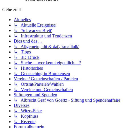
Gehe zu
Aktuelles
↳ Aktuelle Ereignisse
↳ 'Schwarzes Brett'
↳ Infrastruktur und Tendenzen
Dies und das ...
↳ Allgemein, 'dit & dat', 'smalltalk'
↳ Tipps
↳ 3D-Druck
↳ Suche ... wer kennt eigentlich ...?
↳ Historisches
↳ Geocaching in Brunkensen
Vereine / Gemeinschaften / Parteien
↳ Ortsrat/Parteien/Wahlen
↳ Vereine und Gemeinschaften
Stiftungen und Spenden
↳ Albrecht Graf von Goertz - Siftung und Spendenaffaire
Diverses
↳ Witze-Ecke
↳ Kopfnuss
↳ Rezepte
Forum allgemein