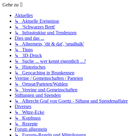
Gehe zu
Aktuelles
↳ Aktuelle Ereignisse
↳ 'Schwarzes Brett'
↳ Infrastruktur und Tendenzen
Dies und das ...
↳ Allgemein, 'dit & dat', 'smalltalk'
↳ Tipps
↳ 3D-Druck
↳ Suche ... wer kennt eigentlich ...?
↳ Historisches
↳ Geocaching in Brunkensen
Vereine / Gemeinschaften / Parteien
↳ Ortsrat/Parteien/Wahlen
↳ Vereine und Gemeinschaften
Stiftungen und Spenden
↳ Albrecht Graf von Goertz - Siftung und Spendenaffaire
Diverses
↳ Witze-Ecke
↳ Kopfnuss
↳ Rezepte
Forum allgemein
↳ Forums-Regeln und Mitteilungen