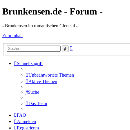
Brunkensen.de - Forum -
- Brunkensen im romantischen Glenetal -
Zum Inhalt
Erweiterte
Suche
Suche
Schnellzugriff
Unbeantwortete Themen
Aktive Themen
Suche
Das Team
FAQ
Anmelden
Registrieren