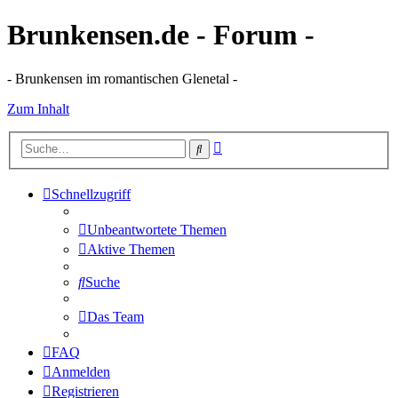
Brunkensen.de - Forum -
- Brunkensen im romantischen Glenetal -
Zum Inhalt
Erweiterte
Suche
Suche
Schnellzugriff
Unbeantwortete Themen
Aktive Themen
Suche
Das Team
FAQ
Anmelden
Registrieren