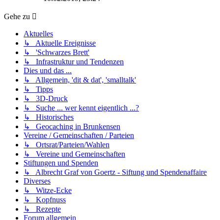
Gehe zu
Aktuelles
↳ Aktuelle Ereignisse
↳ 'Schwarzes Brett'
↳ Infrastruktur und Tendenzen
Dies und das ...
↳ Allgemein, 'dit & dat', 'smalltalk'
↳ Tipps
↳ 3D-Druck
↳ Suche ... wer kennt eigentlich ...?
↳ Historisches
↳ Geocaching in Brunkensen
Vereine / Gemeinschaften / Parteien
↳ Ortsrat/Parteien/Wahlen
↳ Vereine und Gemeinschaften
Stiftungen und Spenden
↳ Albrecht Graf von Goertz - Siftung und Spendenaffaire
Diverses
↳ Witze-Ecke
↳ Kopfnuss
↳ Rezepte
Forum allgemein