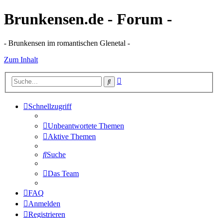
Brunkensen.de - Forum -
- Brunkensen im romantischen Glenetal -
Zum Inhalt
Erweiterte
Suche
Suche
Schnellzugriff
Unbeantwortete Themen
Aktive Themen
Suche
Das Team
FAQ
Anmelden
Registrieren