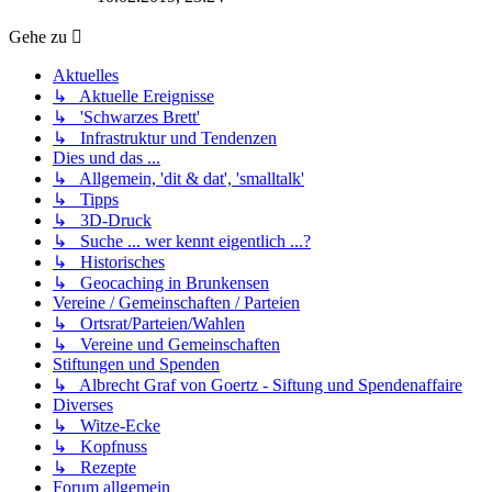
Gehe zu
Aktuelles
↳ Aktuelle Ereignisse
↳ 'Schwarzes Brett'
↳ Infrastruktur und Tendenzen
Dies und das ...
↳ Allgemein, 'dit & dat', 'smalltalk'
↳ Tipps
↳ 3D-Druck
↳ Suche ... wer kennt eigentlich ...?
↳ Historisches
↳ Geocaching in Brunkensen
Vereine / Gemeinschaften / Parteien
↳ Ortsrat/Parteien/Wahlen
↳ Vereine und Gemeinschaften
Stiftungen und Spenden
↳ Albrecht Graf von Goertz - Siftung und Spendenaffaire
Diverses
↳ Witze-Ecke
↳ Kopfnuss
↳ Rezepte
Forum allgemein