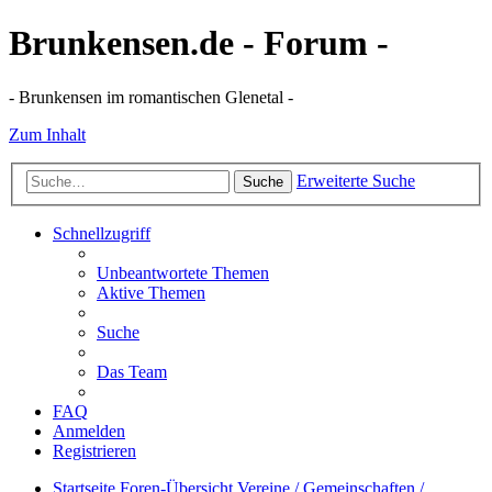
Brunkensen.de - Forum -
- Brunkensen im romantischen Glenetal -
Zum Inhalt
Erweiterte Suche
Suche
Schnellzugriff
Unbeantwortete Themen
Aktive Themen
Suche
Das Team
FAQ
Anmelden
Registrieren
Startseite
Foren-Übersicht
Vereine / Gemeinschaften /