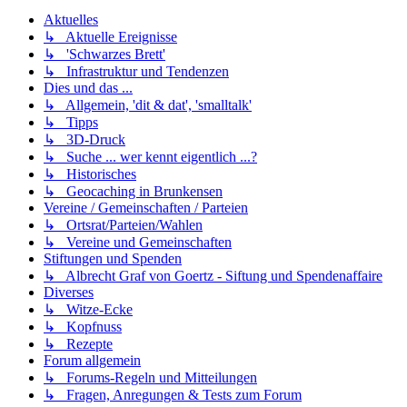
Aktuelles
↳ Aktuelle Ereignisse
↳ 'Schwarzes Brett'
↳ Infrastruktur und Tendenzen
Dies und das ...
↳ Allgemein, 'dit & dat', 'smalltalk'
↳ Tipps
↳ 3D-Druck
↳ Suche ... wer kennt eigentlich ...?
↳ Historisches
↳ Geocaching in Brunkensen
Vereine / Gemeinschaften / Parteien
↳ Ortsrat/Parteien/Wahlen
↳ Vereine und Gemeinschaften
Stiftungen und Spenden
↳ Albrecht Graf von Goertz - Siftung und Spendenaffaire
Diverses
↳ Witze-Ecke
↳ Kopfnuss
↳ Rezepte
Forum allgemein
↳ Forums-Regeln und Mitteilungen
↳ Fragen, Anregungen & Tests zum Forum