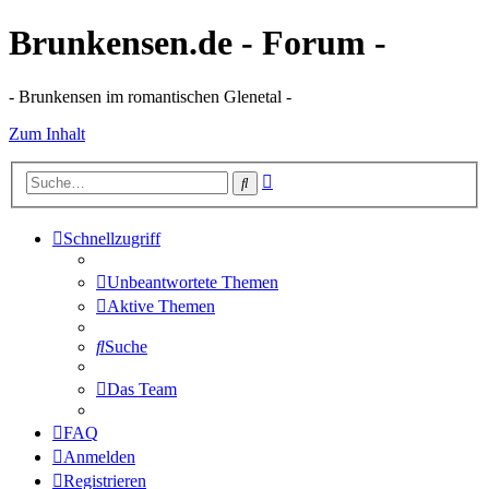
Brunkensen.de - Forum -
- Brunkensen im romantischen Glenetal -
Zum Inhalt
Erweiterte
Suche
Suche
Schnellzugriff
Unbeantwortete Themen
Aktive Themen
Suche
Das Team
FAQ
Anmelden
Registrieren