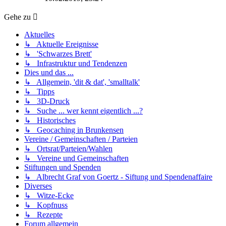
Gehe zu
Aktuelles
↳ Aktuelle Ereignisse
↳ 'Schwarzes Brett'
↳ Infrastruktur und Tendenzen
Dies und das ...
↳ Allgemein, 'dit & dat', 'smalltalk'
↳ Tipps
↳ 3D-Druck
↳ Suche ... wer kennt eigentlich ...?
↳ Historisches
↳ Geocaching in Brunkensen
Vereine / Gemeinschaften / Parteien
↳ Ortsrat/Parteien/Wahlen
↳ Vereine und Gemeinschaften
Stiftungen und Spenden
↳ Albrecht Graf von Goertz - Siftung und Spendenaffaire
Diverses
↳ Witze-Ecke
↳ Kopfnuss
↳ Rezepte
Forum allgemein