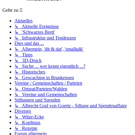
Gehe zu
Aktuelles
↳ Aktuelle Ereignisse
↳ 'Schwarzes Brett'
↳ Infrastruktur und Tendenzen
Dies und das ...
↳ Allgemein, 'dit & dat', 'smalltalk'
↳ Tipps
↳ 3D-Druck
↳ Suche ... wer kennt eigentlich ...?
↳ Historisches
↳ Geocaching in Brunkensen
Vereine / Gemeinschaften / Parteien
↳ Ortsrat/Parteien/Wahlen
↳ Vereine und Gemeinschaften
Stiftungen und Spenden
↳ Albrecht Graf von Goertz - Siftung und Spendenaffaire
Diverses
↳ Witze-Ecke
↳ Kopfnuss
↳ Rezepte
Forum allgemein