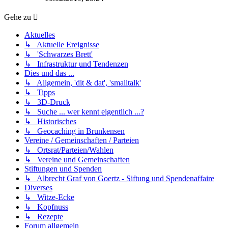
Gehe zu
Aktuelles
↳ Aktuelle Ereignisse
↳ 'Schwarzes Brett'
↳ Infrastruktur und Tendenzen
Dies und das ...
↳ Allgemein, 'dit & dat', 'smalltalk'
↳ Tipps
↳ 3D-Druck
↳ Suche ... wer kennt eigentlich ...?
↳ Historisches
↳ Geocaching in Brunkensen
Vereine / Gemeinschaften / Parteien
↳ Ortsrat/Parteien/Wahlen
↳ Vereine und Gemeinschaften
Stiftungen und Spenden
↳ Albrecht Graf von Goertz - Siftung und Spendenaffaire
Diverses
↳ Witze-Ecke
↳ Kopfnuss
↳ Rezepte
Forum allgemein