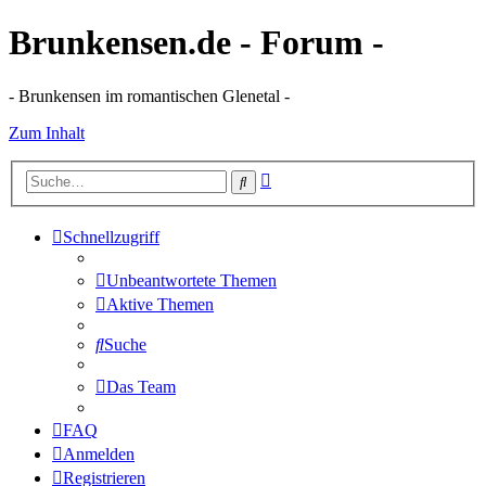
Brunkensen.de - Forum -
- Brunkensen im romantischen Glenetal -
Zum Inhalt
Erweiterte
Suche
Suche
Schnellzugriff
Unbeantwortete Themen
Aktive Themen
Suche
Das Team
FAQ
Anmelden
Registrieren