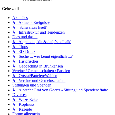
Gehe zu
Aktuelles
↳ Aktuelle Ereignisse
↳ 'Schwarzes Brett'
↳ Infrastruktur und Tendenzen
Dies und das ...
↳ Allgemein, 'dit & dat', 'smalltalk'
↳ Tipps
↳ 3D-Druck
↳ Suche ... wer kennt eigentlich ...?
↳ Historisches
↳ Geocaching in Brunkensen
Vereine / Gemeinschaften / Parteien
↳ Ortsrat/Parteien/Wahlen
↳ Vereine und Gemeinschaften
Stiftungen und Spenden
↳ Albrecht Graf von Goertz - Siftung und Spendenaffaire
Diverses
↳ Witze-Ecke
↳ Kopfnuss
↳ Rezepte
Forum allgemein