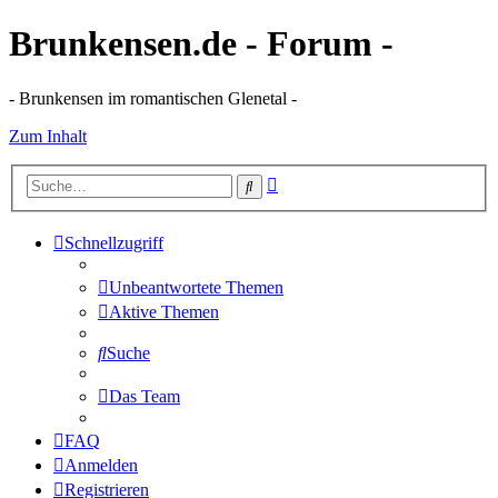
Brunkensen.de - Forum -
- Brunkensen im romantischen Glenetal -
Zum Inhalt
Erweiterte
Suche
Suche
Schnellzugriff
Unbeantwortete Themen
Aktive Themen
Suche
Das Team
FAQ
Anmelden
Registrieren