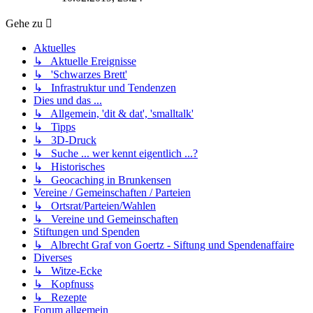
Gehe zu
Aktuelles
↳ Aktuelle Ereignisse
↳ 'Schwarzes Brett'
↳ Infrastruktur und Tendenzen
Dies und das ...
↳ Allgemein, 'dit & dat', 'smalltalk'
↳ Tipps
↳ 3D-Druck
↳ Suche ... wer kennt eigentlich ...?
↳ Historisches
↳ Geocaching in Brunkensen
Vereine / Gemeinschaften / Parteien
↳ Ortsrat/Parteien/Wahlen
↳ Vereine und Gemeinschaften
Stiftungen und Spenden
↳ Albrecht Graf von Goertz - Siftung und Spendenaffaire
Diverses
↳ Witze-Ecke
↳ Kopfnuss
↳ Rezepte
Forum allgemein