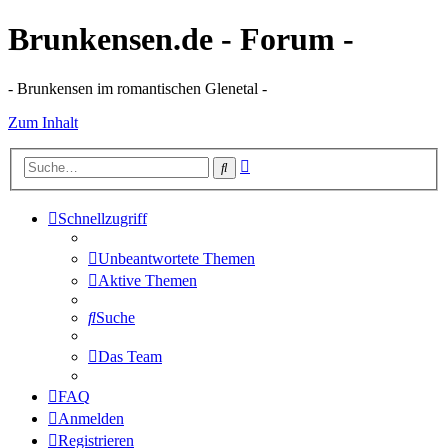
Brunkensen.de - Forum -
- Brunkensen im romantischen Glenetal -
Zum Inhalt
Erweiterte
Suche
Suche
Schnellzugriff
Unbeantwortete Themen
Aktive Themen
Suche
Das Team
FAQ
Anmelden
Registrieren