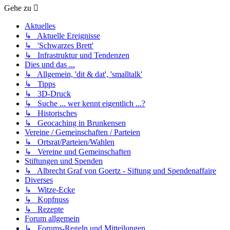
Gehe zu
Aktuelles
↳ Aktuelle Ereignisse
↳ 'Schwarzes Brett'
↳ Infrastruktur und Tendenzen
Dies und das ...
↳ Allgemein, 'dit & dat', 'smalltalk'
↳ Tipps
↳ 3D-Druck
↳ Suche ... wer kennt eigentlich ...?
↳ Historisches
↳ Geocaching in Brunkensen
Vereine / Gemeinschaften / Parteien
↳ Ortsrat/Parteien/Wahlen
↳ Vereine und Gemeinschaften
Stiftungen und Spenden
↳ Albrecht Graf von Goertz - Siftung und Spendenaffaire
Diverses
↳ Witze-Ecke
↳ Kopfnuss
↳ Rezepte
Forum allgemein
↳ Forums-Regeln und Mitteilungen