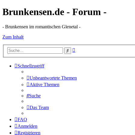
Brunkensen.de - Forum -
- Brunkensen im romantischen Glenetal -
Zum Inhalt
Erweiterte
Suche
Suche
Schnellzugriff
Unbeantwortete Themen
Aktive Themen
Suche
Das Team
FAQ
Anmelden
Registrieren