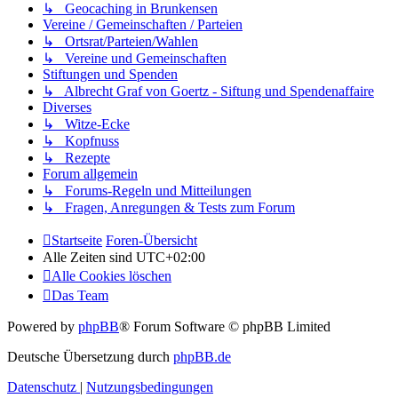
↳ Geocaching in Brunkensen
Vereine / Gemeinschaften / Parteien
↳ Ortsrat/Parteien/Wahlen
↳ Vereine und Gemeinschaften
Stiftungen und Spenden
↳ Albrecht Graf von Goertz - Siftung und Spendenaffaire
Diverses
↳ Witze-Ecke
↳ Kopfnuss
↳ Rezepte
Forum allgemein
↳ Forums-Regeln und Mitteilungen
↳ Fragen, Anregungen & Tests zum Forum
Startseite
Foren-Übersicht
Alle Zeiten sind
UTC+02:00
Alle Cookies löschen
Das Team
Powered by
phpBB
® Forum Software © phpBB Limited
Deutsche Übersetzung durch
phpBB.de
Datenschutz
|
Nutzungsbedingungen