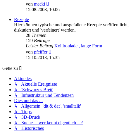
Neuester
von
mecki
Beitrag
15.08.2008, 10:06
Rezepte
Hier können typische und ausgefallene Rezepte veröffentlicht,
diskutiert und 'verfeinert' werden.
28
Themen
159
Beiträge
Letzter Beitrag
Kohlroulade , lange Form
Neuester
von
pfeiffer
Beitrag
15.10.2013, 15:35
Gehe zu
Aktuelles
↳ Aktuelle Ereignisse
↳ 'Schwarzes Brett'
↳ Infrastruktur und Tendenzen
Dies und das ...
↳ Allgemein, 'dit & dat', 'smalltalk'
↳ Tipps
↳ 3D-Druck
↳ Suche ... wer kennt eigentlich ...?
↳ Historisches