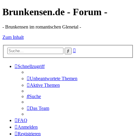
Brunkensen.de - Forum -
- Brunkensen im romantischen Glenetal -
Zum Inhalt
Erweiterte
Suche
Suche
Schnellzugriff
Unbeantwortete Themen
Aktive Themen
Suche
Das Team
FAQ
Anmelden
Registrieren