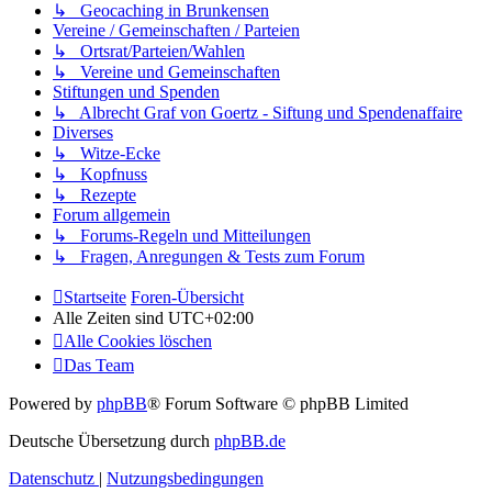
↳ Geocaching in Brunkensen
Vereine / Gemeinschaften / Parteien
↳ Ortsrat/Parteien/Wahlen
↳ Vereine und Gemeinschaften
Stiftungen und Spenden
↳ Albrecht Graf von Goertz - Siftung und Spendenaffaire
Diverses
↳ Witze-Ecke
↳ Kopfnuss
↳ Rezepte
Forum allgemein
↳ Forums-Regeln und Mitteilungen
↳ Fragen, Anregungen & Tests zum Forum
Startseite
Foren-Übersicht
Alle Zeiten sind
UTC+02:00
Alle Cookies löschen
Das Team
Powered by
phpBB
® Forum Software © phpBB Limited
Deutsche Übersetzung durch
phpBB.de
Datenschutz
|
Nutzungsbedingungen