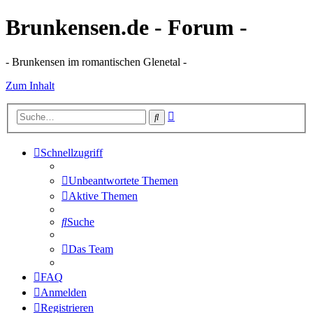
Brunkensen.de - Forum -
- Brunkensen im romantischen Glenetal -
Zum Inhalt
Erweiterte
Suche
Suche
Schnellzugriff
Unbeantwortete Themen
Aktive Themen
Suche
Das Team
FAQ
Anmelden
Registrieren