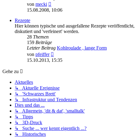
Neuester
von
mecki
Beitrag
15.08.2008, 10:06
Rezepte
Hier können typische und ausgefallene Rezepte veröffentlicht,
diskutiert und 'verfeinert' werden.
28
Themen
159
Beiträge
Letzter Beitrag
Kohlroulade , lange Form
Neuester
von
pfeiffer
Beitrag
15.10.2013, 15:35
Gehe zu
Aktuelles
↳ Aktuelle Ereignisse
↳ 'Schwarzes Brett'
↳ Infrastruktur und Tendenzen
Dies und das ...
↳ Allgemein, 'dit & dat', 'smalltalk'
↳ Tipps
↳ 3D-Druck
↳ Suche ... wer kennt eigentlich ...?
↳ Historisches