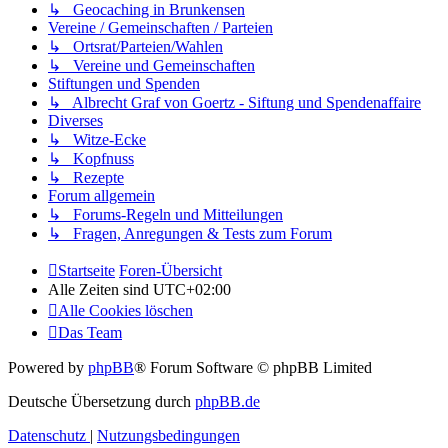
↳ Geocaching in Brunkensen
Vereine / Gemeinschaften / Parteien
↳ Ortsrat/Parteien/Wahlen
↳ Vereine und Gemeinschaften
Stiftungen und Spenden
↳ Albrecht Graf von Goertz - Siftung und Spendenaffaire
Diverses
↳ Witze-Ecke
↳ Kopfnuss
↳ Rezepte
Forum allgemein
↳ Forums-Regeln und Mitteilungen
↳ Fragen, Anregungen & Tests zum Forum
Startseite
Foren-Übersicht
Alle Zeiten sind
UTC+02:00
Alle Cookies löschen
Das Team
Powered by
phpBB
® Forum Software © phpBB Limited
Deutsche Übersetzung durch
phpBB.de
Datenschutz
|
Nutzungsbedingungen