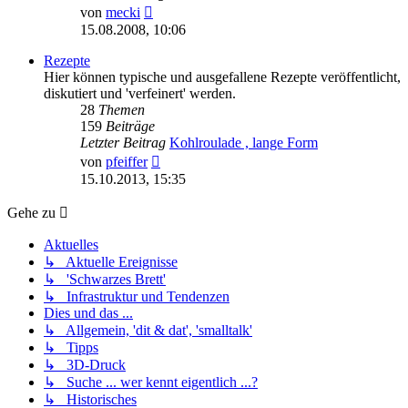
Neuester
von
mecki
Beitrag
15.08.2008, 10:06
Rezepte
Hier können typische und ausgefallene Rezepte veröffentlicht,
diskutiert und 'verfeinert' werden.
28
Themen
159
Beiträge
Letzter Beitrag
Kohlroulade , lange Form
Neuester
von
pfeiffer
Beitrag
15.10.2013, 15:35
Gehe zu
Aktuelles
↳ Aktuelle Ereignisse
↳ 'Schwarzes Brett'
↳ Infrastruktur und Tendenzen
Dies und das ...
↳ Allgemein, 'dit & dat', 'smalltalk'
↳ Tipps
↳ 3D-Druck
↳ Suche ... wer kennt eigentlich ...?
↳ Historisches