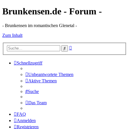
Brunkensen.de - Forum -
- Brunkensen im romantischen Glenetal -
Zum Inhalt
Erweiterte
Suche
Suche
Schnellzugriff
Unbeantwortete Themen
Aktive Themen
Suche
Das Team
FAQ
Anmelden
Registrieren