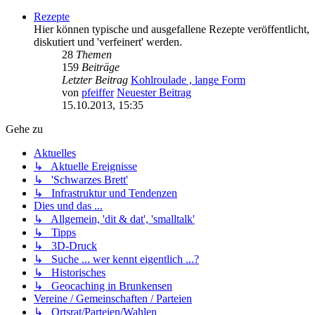
Rezepte
Hier können typische und ausgefallene Rezepte veröffentlicht,
diskutiert und 'verfeinert' werden.
28
Themen
159
Beiträge
Letzter Beitrag
Kohlroulade , lange Form
von
pfeiffer
Neuester Beitrag
15.10.2013, 15:35
Gehe zu
Aktuelles
↳ Aktuelle Ereignisse
↳ 'Schwarzes Brett'
↳ Infrastruktur und Tendenzen
Dies und das ...
↳ Allgemein, 'dit & dat', 'smalltalk'
↳ Tipps
↳ 3D-Druck
↳ Suche ... wer kennt eigentlich ...?
↳ Historisches
↳ Geocaching in Brunkensen
Vereine / Gemeinschaften / Parteien
↳ Ortsrat/Parteien/Wahlen