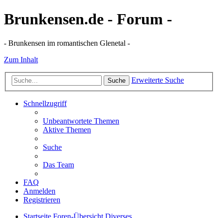
Brunkensen.de - Forum -
- Brunkensen im romantischen Glenetal -
Zum Inhalt
Erweiterte Suche
Suche
Schnellzugriff
Unbeantwortete Themen
Aktive Themen
Suche
Das Team
FAQ
Anmelden
Registrieren
Startseite
Foren-Übersicht
Diverses