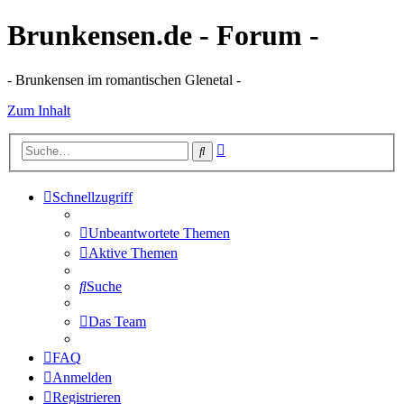
Brunkensen.de - Forum -
- Brunkensen im romantischen Glenetal -
Zum Inhalt
Erweiterte
Suche
Suche
Schnellzugriff
Unbeantwortete Themen
Aktive Themen
Suche
Das Team
FAQ
Anmelden
Registrieren