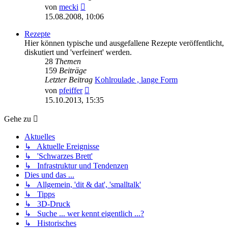
Neuester
von
mecki
Beitrag
15.08.2008, 10:06
Rezepte
Hier können typische und ausgefallene Rezepte veröffentlicht,
diskutiert und 'verfeinert' werden.
28
Themen
159
Beiträge
Letzter Beitrag
Kohlroulade , lange Form
Neuester
von
pfeiffer
Beitrag
15.10.2013, 15:35
Gehe zu
Aktuelles
↳ Aktuelle Ereignisse
↳ 'Schwarzes Brett'
↳ Infrastruktur und Tendenzen
Dies und das ...
↳ Allgemein, 'dit & dat', 'smalltalk'
↳ Tipps
↳ 3D-Druck
↳ Suche ... wer kennt eigentlich ...?
↳ Historisches