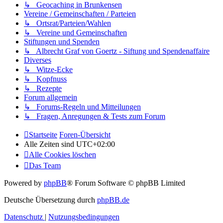
↳ Geocaching in Brunkensen
Vereine / Gemeinschaften / Parteien
↳ Ortsrat/Parteien/Wahlen
↳ Vereine und Gemeinschaften
Stiftungen und Spenden
↳ Albrecht Graf von Goertz - Siftung und Spendenaffaire
Diverses
↳ Witze-Ecke
↳ Kopfnuss
↳ Rezepte
Forum allgemein
↳ Forums-Regeln und Mitteilungen
↳ Fragen, Anregungen & Tests zum Forum
Startseite
Foren-Übersicht
Alle Zeiten sind
UTC+02:00
Alle Cookies löschen
Das Team
Powered by
phpBB
® Forum Software © phpBB Limited
Deutsche Übersetzung durch
phpBB.de
Datenschutz
|
Nutzungsbedingungen