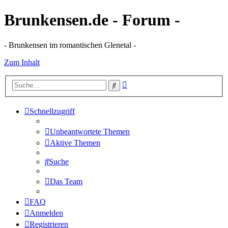
Brunkensen.de - Forum -
- Brunkensen im romantischen Glenetal -
Zum Inhalt
Erweiterte
Suche
Suche
Schnellzugriff
Unbeantwortete Themen
Aktive Themen
Suche
Das Team
FAQ
Anmelden
Registrieren