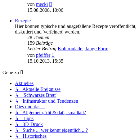
Neuester
von
mecki
Beitrag
15.08.2008, 10:06
Rezepte
Hier können typische und ausgefallene Rezepte veröffentlicht,
diskutiert und 'verfeinert' werden.
28
Themen
159
Beiträge
Letzter Beitrag
Kohlroulade , lange Form
Neuester
von
pfeiffer
Beitrag
15.10.2013, 15:35
Gehe zu
Aktuelles
↳ Aktuelle Ereignisse
↳ 'Schwarzes Brett'
↳ Infrastruktur und Tendenzen
Dies und das ...
↳ Allgemein, 'dit & dat', 'smalltalk'
↳ Tipps
↳ 3D-Druck
↳ Suche ... wer kennt eigentlich ...?
↳ Historisches