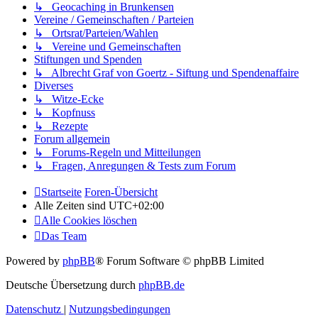
↳ Geocaching in Brunkensen
Vereine / Gemeinschaften / Parteien
↳ Ortsrat/Parteien/Wahlen
↳ Vereine und Gemeinschaften
Stiftungen und Spenden
↳ Albrecht Graf von Goertz - Siftung und Spendenaffaire
Diverses
↳ Witze-Ecke
↳ Kopfnuss
↳ Rezepte
Forum allgemein
↳ Forums-Regeln und Mitteilungen
↳ Fragen, Anregungen & Tests zum Forum
Startseite
Foren-Übersicht
Alle Zeiten sind
UTC+02:00
Alle Cookies löschen
Das Team
Powered by
phpBB
® Forum Software © phpBB Limited
Deutsche Übersetzung durch
phpBB.de
Datenschutz
|
Nutzungsbedingungen