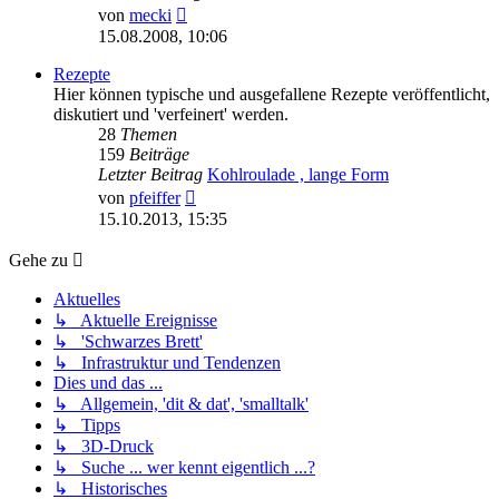
Neuester
von
mecki
Beitrag
15.08.2008, 10:06
Rezepte
Hier können typische und ausgefallene Rezepte veröffentlicht,
diskutiert und 'verfeinert' werden.
28
Themen
159
Beiträge
Letzter Beitrag
Kohlroulade , lange Form
Neuester
von
pfeiffer
Beitrag
15.10.2013, 15:35
Gehe zu
Aktuelles
↳ Aktuelle Ereignisse
↳ 'Schwarzes Brett'
↳ Infrastruktur und Tendenzen
Dies und das ...
↳ Allgemein, 'dit & dat', 'smalltalk'
↳ Tipps
↳ 3D-Druck
↳ Suche ... wer kennt eigentlich ...?
↳ Historisches