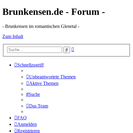
Brunkensen.de - Forum -
- Brunkensen im romantischen Glenetal -
Zum Inhalt
Erweiterte
Suche
Suche
Schnellzugriff
Unbeantwortete Themen
Aktive Themen
Suche
Das Team
FAQ
Anmelden
Registrieren