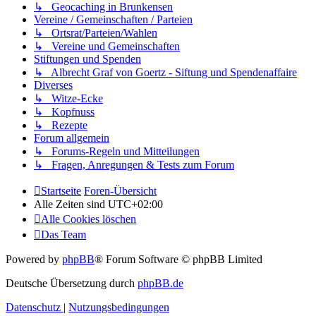
↳ Geocaching in Brunkensen
Vereine / Gemeinschaften / Parteien
↳ Ortsrat/Parteien/Wahlen
↳ Vereine und Gemeinschaften
Stiftungen und Spenden
↳ Albrecht Graf von Goertz - Siftung und Spendenaffaire
Diverses
↳ Witze-Ecke
↳ Kopfnuss
↳ Rezepte
Forum allgemein
↳ Forums-Regeln und Mitteilungen
↳ Fragen, Anregungen & Tests zum Forum
Startseite
Foren-Übersicht
Alle Zeiten sind
UTC+02:00
Alle Cookies löschen
Das Team
Powered by
phpBB
® Forum Software © phpBB Limited
Deutsche Übersetzung durch
phpBB.de
Datenschutz
|
Nutzungsbedingungen