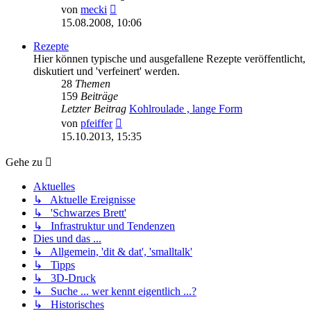
Neuester
von
mecki
Beitrag
15.08.2008, 10:06
Rezepte
Hier können typische und ausgefallene Rezepte veröffentlicht,
diskutiert und 'verfeinert' werden.
28
Themen
159
Beiträge
Letzter Beitrag
Kohlroulade , lange Form
Neuester
von
pfeiffer
Beitrag
15.10.2013, 15:35
Gehe zu
Aktuelles
↳ Aktuelle Ereignisse
↳ 'Schwarzes Brett'
↳ Infrastruktur und Tendenzen
Dies und das ...
↳ Allgemein, 'dit & dat', 'smalltalk'
↳ Tipps
↳ 3D-Druck
↳ Suche ... wer kennt eigentlich ...?
↳ Historisches