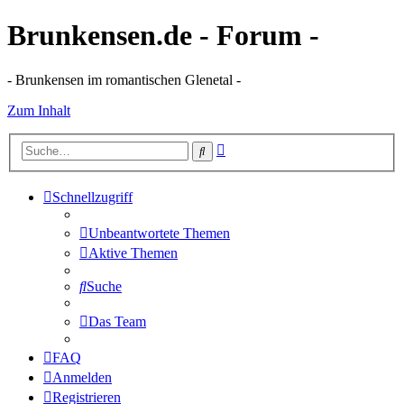
Brunkensen.de - Forum -
- Brunkensen im romantischen Glenetal -
Zum Inhalt
Erweiterte
Suche
Suche
Schnellzugriff
Unbeantwortete Themen
Aktive Themen
Suche
Das Team
FAQ
Anmelden
Registrieren