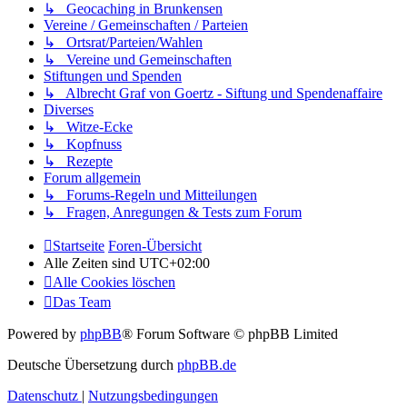
↳ Geocaching in Brunkensen
Vereine / Gemeinschaften / Parteien
↳ Ortsrat/Parteien/Wahlen
↳ Vereine und Gemeinschaften
Stiftungen und Spenden
↳ Albrecht Graf von Goertz - Siftung und Spendenaffaire
Diverses
↳ Witze-Ecke
↳ Kopfnuss
↳ Rezepte
Forum allgemein
↳ Forums-Regeln und Mitteilungen
↳ Fragen, Anregungen & Tests zum Forum
Startseite
Foren-Übersicht
Alle Zeiten sind
UTC+02:00
Alle Cookies löschen
Das Team
Powered by
phpBB
® Forum Software © phpBB Limited
Deutsche Übersetzung durch
phpBB.de
Datenschutz
|
Nutzungsbedingungen