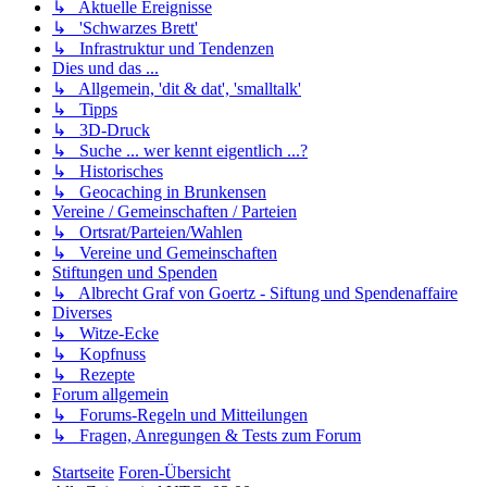
↳ Aktuelle Ereignisse
↳ 'Schwarzes Brett'
↳ Infrastruktur und Tendenzen
Dies und das ...
↳ Allgemein, 'dit & dat', 'smalltalk'
↳ Tipps
↳ 3D-Druck
↳ Suche ... wer kennt eigentlich ...?
↳ Historisches
↳ Geocaching in Brunkensen
Vereine / Gemeinschaften / Parteien
↳ Ortsrat/Parteien/Wahlen
↳ Vereine und Gemeinschaften
Stiftungen und Spenden
↳ Albrecht Graf von Goertz - Siftung und Spendenaffaire
Diverses
↳ Witze-Ecke
↳ Kopfnuss
↳ Rezepte
Forum allgemein
↳ Forums-Regeln und Mitteilungen
↳ Fragen, Anregungen & Tests zum Forum
Startseite
Foren-Übersicht