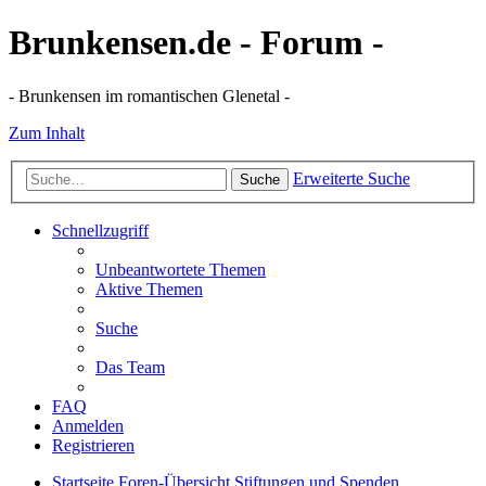
Brunkensen.de - Forum -
- Brunkensen im romantischen Glenetal -
Zum Inhalt
Erweiterte Suche
Suche
Schnellzugriff
Unbeantwortete Themen
Aktive Themen
Suche
Das Team
FAQ
Anmelden
Registrieren
Startseite
Foren-Übersicht
Stiftungen und Spenden