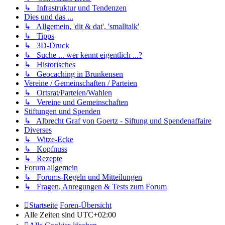
↳ Infrastruktur und Tendenzen
Dies und das ...
↳ Allgemein, 'dit & dat', 'smalltalk'
↳ Tipps
↳ 3D-Druck
↳ Suche ... wer kennt eigentlich ...?
↳ Historisches
↳ Geocaching in Brunkensen
Vereine / Gemeinschaften / Parteien
↳ Ortsrat/Parteien/Wahlen
↳ Vereine und Gemeinschaften
Stiftungen und Spenden
↳ Albrecht Graf von Goertz - Siftung und Spendenaffaire
Diverses
↳ Witze-Ecke
↳ Kopfnuss
↳ Rezepte
Forum allgemein
↳ Forums-Regeln und Mitteilungen
↳ Fragen, Anregungen & Tests zum Forum
Startseite
Foren-Übersicht
Alle Zeiten sind
UTC+02:00