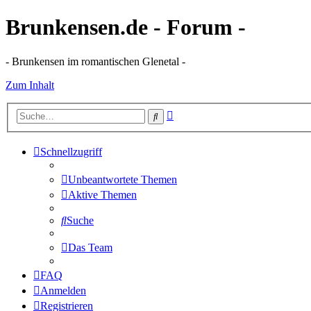
Brunkensen.de - Forum -
- Brunkensen im romantischen Glenetal -
Zum Inhalt
Erweiterte
Suche
Suche
Schnellzugriff
Unbeantwortete Themen
Aktive Themen
Suche
Das Team
FAQ
Anmelden
Registrieren