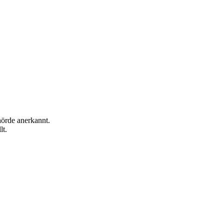
hörde anerkannt.
lt.