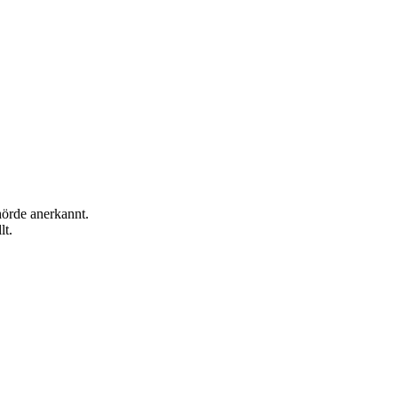
hörde anerkannt.
lt.