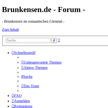
Brunkensen.de - Forum -
- Brunkensen im romantischen Glenetal -
Zum Inhalt
Erweiterte
Suche
Suche
Schnellzugriff
Unbeantwortete Themen
Aktive Themen
Suche
Das Team
FAQ
Anmelden
Registrieren