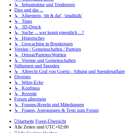
↳ Infrastruktur und Tendenzen
Dies und das ...
↳ Allgemein, 'dit & dat', 'smalltalk'
↳ Tipps
↳ 3D-Druck
↳ Suche ... wer kennt eigentlich ...?
↳ Historisches
↳ Geocaching in Brunkensen
Vereine / Gemeinschaften / Parteien
↳ Ortsrat/Parteien/Wahlen
↳ Vereine und Gemeinschaften
Stiftungen und Spenden
↳ Albrecht Graf von Goertz - Siftung und Spendenaffaire
Diverses
↳ Witze-Ecke
↳ Kopfnuss
↳ Rezepte
Forum allgemein
↳ Forums-Regeln und Mitteilungen
↳ Fragen, Anregungen & Tests zum Forum
Startseite
Foren-Übersicht
Alle Zeiten sind
UTC+02:00