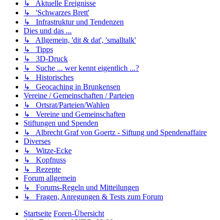
↳ Aktuelle Ereignisse
↳ 'Schwarzes Brett'
↳ Infrastruktur und Tendenzen
Dies und das ...
↳ Allgemein, 'dit & dat', 'smalltalk'
↳ Tipps
↳ 3D-Druck
↳ Suche ... wer kennt eigentlich ...?
↳ Historisches
↳ Geocaching in Brunkensen
Vereine / Gemeinschaften / Parteien
↳ Ortsrat/Parteien/Wahlen
↳ Vereine und Gemeinschaften
Stiftungen und Spenden
↳ Albrecht Graf von Goertz - Siftung und Spendenaffaire
Diverses
↳ Witze-Ecke
↳ Kopfnuss
↳ Rezepte
Forum allgemein
↳ Forums-Regeln und Mitteilungen
↳ Fragen, Anregungen & Tests zum Forum
Startseite
Foren-Übersicht