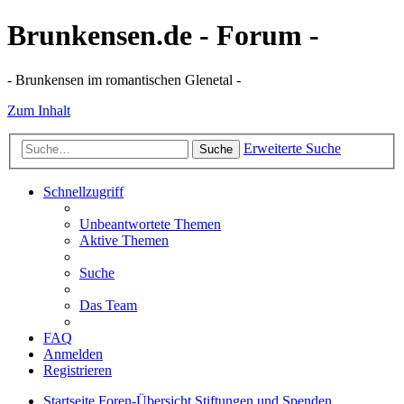
Brunkensen.de - Forum -
- Brunkensen im romantischen Glenetal -
Zum Inhalt
Erweiterte Suche
Suche
Schnellzugriff
Unbeantwortete Themen
Aktive Themen
Suche
Das Team
FAQ
Anmelden
Registrieren
Startseite
Foren-Übersicht
Stiftungen und Spenden