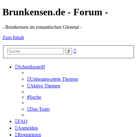
Brunkensen.de - Forum -
- Brunkensen im romantischen Glenetal -
Zum Inhalt
Erweiterte
Suche
Suche
Schnellzugriff
Unbeantwortete Themen
Aktive Themen
Suche
Das Team
FAQ
Anmelden
Registrieren