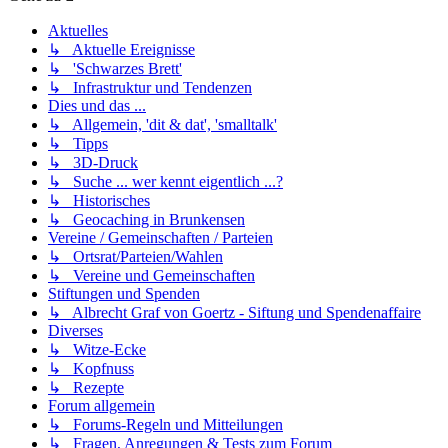
Aktuelles
↳ Aktuelle Ereignisse
↳ 'Schwarzes Brett'
↳ Infrastruktur und Tendenzen
Dies und das ...
↳ Allgemein, 'dit & dat', 'smalltalk'
↳ Tipps
↳ 3D-Druck
↳ Suche ... wer kennt eigentlich ...?
↳ Historisches
↳ Geocaching in Brunkensen
Vereine / Gemeinschaften / Parteien
↳ Ortsrat/Parteien/Wahlen
↳ Vereine und Gemeinschaften
Stiftungen und Spenden
↳ Albrecht Graf von Goertz - Siftung und Spendenaffaire
Diverses
↳ Witze-Ecke
↳ Kopfnuss
↳ Rezepte
Forum allgemein
↳ Forums-Regeln und Mitteilungen
↳ Fragen, Anregungen & Tests zum Forum