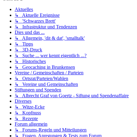
Aktuelles
↳ Aktuelle Ereignisse
↳ 'Schwarzes Brett'
↳ Infrastruktur und Tendenzen
Dies und das ...
↳ Allgemein, 'dit & dat', 'smalltalk'
↳ Tipps
↳ 3D-Druck
↳ Suche ... wer kennt eigentlich ...?
↳ Historisches
↳ Geocaching in Brunkensen
Vereine / Gemeinschaften / Parteien
↳ Ortsrat/Parteien/Wahlen
↳ Vereine und Gemeinschaften
Stiftungen und Spenden
↳ Albrecht Graf von Goertz - Siftung und Spendenaffaire
Diverses
↳ Witze-Ecke
↳ Kopfnuss
↳ Rezepte
Forum allgemein
↳ Forums-Regeln und Mitteilungen
↳ Fragen, Anregungen & Tests zum Forum