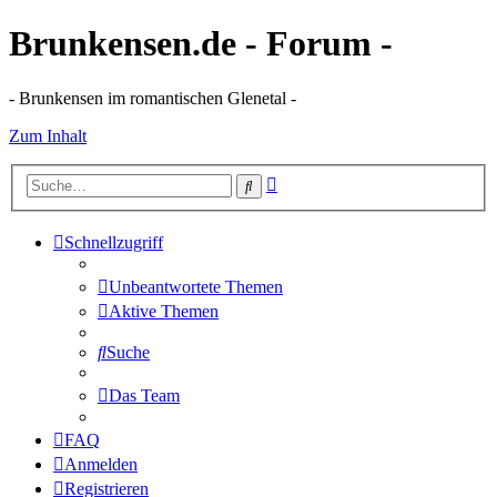
Brunkensen.de - Forum -
- Brunkensen im romantischen Glenetal -
Zum Inhalt
Erweiterte
Suche
Suche
Schnellzugriff
Unbeantwortete Themen
Aktive Themen
Suche
Das Team
FAQ
Anmelden
Registrieren