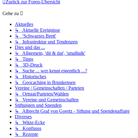
Zurück zur Foren-Übersicht
Gehe zu
Aktuelles
↳ Aktuelle Ereignisse
↳ 'Schwarzes Brett'
↳ Infrastruktur und Tendenzen
Dies und das ...
↳ Allgemein, 'dit & dat', 'smalltalk'
↳ Tipps
↳ 3D-Druck
↳ Suche ... wer kennt eigentlich ...?
↳ Historisches
↳ Geocaching in Brunkensen
Vereine / Gemeinschaften / Parteien
↳ Ortsrat/Parteien/Wahlen
↳ Vereine und Gemeinschaften
Stiftungen und Spenden
↳ Albrecht Graf von Goertz - Siftung und Spendenaffaire
Diverses
↳ Witze-Ecke
↳ Kopfnuss
↳ Rezepte