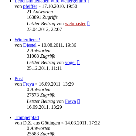
Lebensmittelladen wird weitergeführt ?
von
pfeiffer
» 17.10.2010, 19:50
21
Antworten
163891
Zugriffe
Letzter Beitrag
von
webmaster
23.04.2012, 22:07
Winterdienst!
von
Diestel
» 10.08.2011, 19:36
2
Antworten
31008
Zugriffe
Letzter Beitrag
von
vogel
25.12.2011, 11:11
Post
von
Freya
» 16.09.2011, 13:29
0
Antworten
27573
Zugriffe
Letzter Beitrag
von
Freya
16.09.2011, 13:29
Trampelpfad
von
D.Z. aus Göttingen
» 14.03.2011, 17:22
0
Antworten
25583
Zugriffe