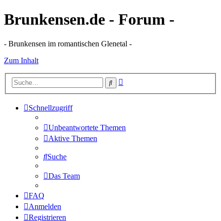
Brunkensen.de - Forum -
- Brunkensen im romantischen Glenetal -
Zum Inhalt
Erweiterte
Suche
Suche
Schnellzugriff
Unbeantwortete Themen
Aktive Themen
Suche
Das Team
FAQ
Anmelden
Registrieren