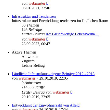
Neuester
von
webmaster
Beitrag
06.01.2021, 22:46
Infrastruktur und Tendenzen
Infrastruktur und Entwicklungstendenzen im ländlichen Raum
30
Themen
146
Beiträge
Letzter Beitrag
Re: Gleichwertige Lebensverhä…
Neuester
von
webmaster
Beitrag
28.09.2023, 00:47
Aktive Themen
Antworten
Zugriffe
Letzter Beitrag
Ländliche Infrastruktur - eigene Beiträge 2012 - 2018
von
webmaster
» 29.10.2019, 22:05
0
Antworten
21433
Zugriffe
Letzter Beitrag
von
webmaster
29.10.2019, 22:05
Entwicklung der Einwohnerzahl von Alfeld
von
webmaster
» 26.10.2019, 17:24