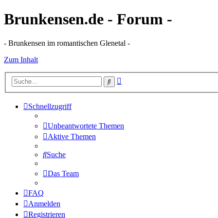
Brunkensen.de - Forum -
- Brunkensen im romantischen Glenetal -
Zum Inhalt
Erweiterte
Suche
Suche
Schnellzugriff
Unbeantwortete Themen
Aktive Themen
Suche
Das Team
FAQ
Anmelden
Registrieren