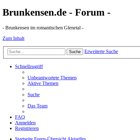
Brunkensen.de - Forum -
- Brunkensen im romantischen Glenetal -
Zum Inhalt
Erweiterte Suche
Suche
Schnellzugriff
Unbeantwortete Themen
Aktive Themen
Suche
Das Team
FAQ
Anmelden
Registrieren
Startseite
Foren-Übersicht
Aktuelles