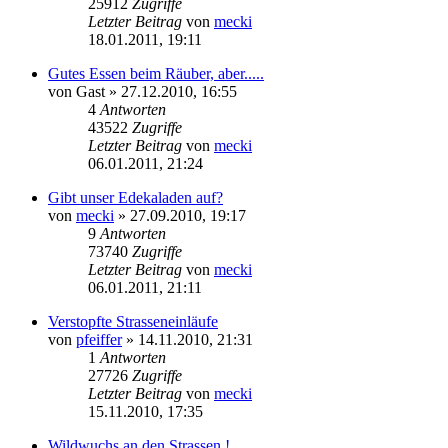
25912
Zugriffe
Letzter Beitrag
von
mecki
18.01.2011, 19:11
Gutes Essen beim Räuber, aber.....
von
Gast
» 27.12.2010, 16:55
4
Antworten
43522
Zugriffe
Letzter Beitrag
von
mecki
06.01.2011, 21:24
Gibt unser Edekaladen auf?
von
mecki
» 27.09.2010, 19:17
9
Antworten
73740
Zugriffe
Letzter Beitrag
von
mecki
06.01.2011, 21:11
Verstopfte Strasseneinläufe
von
pfeiffer
» 14.11.2010, 21:31
1
Antworten
27726
Zugriffe
Letzter Beitrag
von
mecki
15.11.2010, 17:35
Wildwuchs an den Strassen !