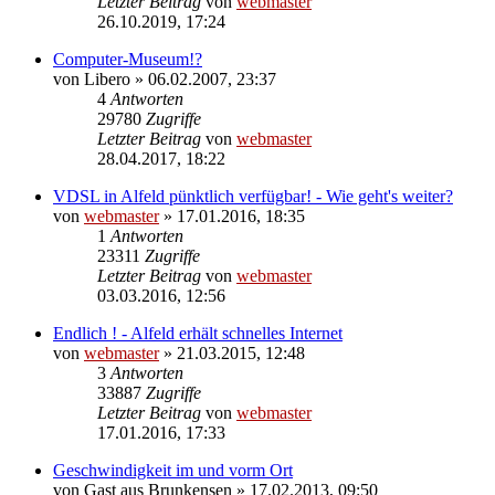
Letzter Beitrag
von
webmaster
26.10.2019, 17:24
Computer-Museum!?
von
Libero
» 06.02.2007, 23:37
4
Antworten
29780
Zugriffe
Letzter Beitrag
von
webmaster
28.04.2017, 18:22
VDSL in Alfeld pünktlich verfügbar! - Wie geht's weiter?
von
webmaster
» 17.01.2016, 18:35
1
Antworten
23311
Zugriffe
Letzter Beitrag
von
webmaster
03.03.2016, 12:56
Endlich ! - Alfeld erhält schnelles Internet
von
webmaster
» 21.03.2015, 12:48
3
Antworten
33887
Zugriffe
Letzter Beitrag
von
webmaster
17.01.2016, 17:33
Geschwindigkeit im und vorm Ort
von
Gast aus Brunkensen
» 17.02.2013, 09:50