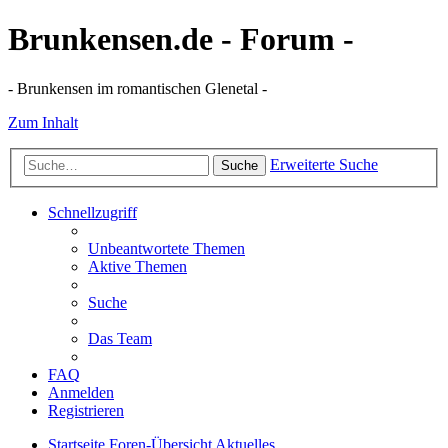
Brunkensen.de - Forum -
- Brunkensen im romantischen Glenetal -
Zum Inhalt
Erweiterte Suche
Suche
Schnellzugriff
Unbeantwortete Themen
Aktive Themen
Suche
Das Team
FAQ
Anmelden
Registrieren
Startseite
Foren-Übersicht
Aktuelles