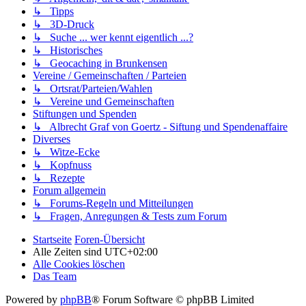
↳ Tipps
↳ 3D-Druck
↳ Suche ... wer kennt eigentlich ...?
↳ Historisches
↳ Geocaching in Brunkensen
Vereine / Gemeinschaften / Parteien
↳ Ortsrat/Parteien/Wahlen
↳ Vereine und Gemeinschaften
Stiftungen und Spenden
↳ Albrecht Graf von Goertz - Siftung und Spendenaffaire
Diverses
↳ Witze-Ecke
↳ Kopfnuss
↳ Rezepte
Forum allgemein
↳ Forums-Regeln und Mitteilungen
↳ Fragen, Anregungen & Tests zum Forum
Startseite
Foren-Übersicht
Alle Zeiten sind
UTC+02:00
Alle Cookies löschen
Das Team
Powered by
phpBB
® Forum Software © phpBB Limited