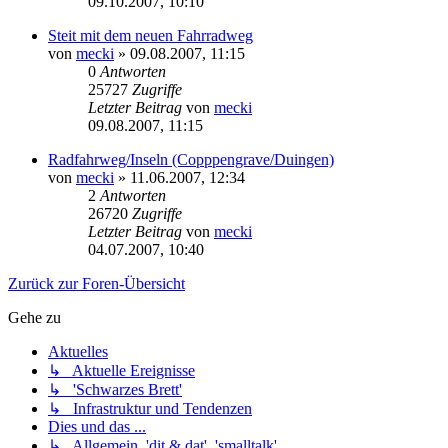
09.10.2007, 10:10
Steit mit dem neuen Fahrradweg
von
mecki
» 09.08.2007, 11:15
0
Antworten
25727
Zugriffe
Letzter Beitrag
von
mecki
09.08.2007, 11:15
Radfahrweg/Inseln (Copppengrave/Duingen)
von
mecki
» 11.06.2007, 12:34
2
Antworten
26720
Zugriffe
Letzter Beitrag
von
mecki
04.07.2007, 10:40
Zurück zur Foren-Übersicht
Gehe zu
Aktuelles
↳ Aktuelle Ereignisse
↳ 'Schwarzes Brett'
↳ Infrastruktur und Tendenzen
Dies und das ...
↳ Allgemein, 'dit & dat', 'smalltalk'