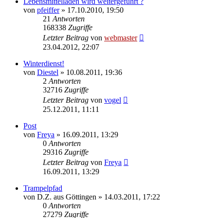
Lebensmittelladen wird weitergeführt ?
von
pfeiffer
» 17.10.2010, 19:50
21
Antworten
168338
Zugriffe
Letzter Beitrag
von
webmaster
23.04.2012, 22:07
Winterdienst!
von
Diestel
» 10.08.2011, 19:36
2
Antworten
32716
Zugriffe
Letzter Beitrag
von
vogel
25.12.2011, 11:11
Post
von
Freya
» 16.09.2011, 13:29
0
Antworten
29316
Zugriffe
Letzter Beitrag
von
Freya
16.09.2011, 13:29
Trampelpfad
von
D.Z. aus Göttingen
» 14.03.2011, 17:22
0
Antworten
27279
Zugriffe