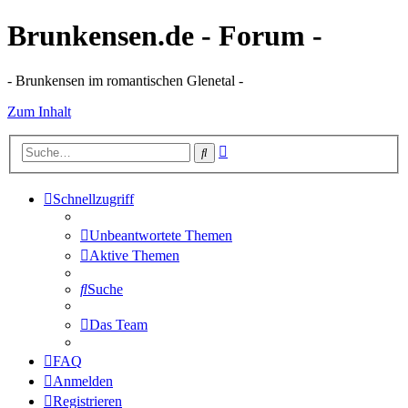
Brunkensen.de - Forum -
- Brunkensen im romantischen Glenetal -
Zum Inhalt
Erweiterte
Suche
Suche
Schnellzugriff
Unbeantwortete Themen
Aktive Themen
Suche
Das Team
FAQ
Anmelden
Registrieren