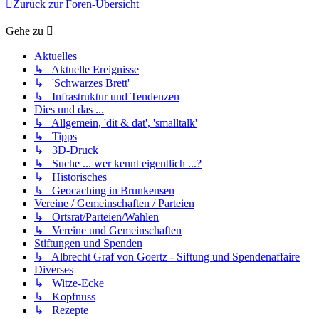
Zurück zur Foren-Übersicht
Gehe zu
Aktuelles
↳ Aktuelle Ereignisse
↳ 'Schwarzes Brett'
↳ Infrastruktur und Tendenzen
Dies und das ...
↳ Allgemein, 'dit & dat', 'smalltalk'
↳ Tipps
↳ 3D-Druck
↳ Suche ... wer kennt eigentlich ...?
↳ Historisches
↳ Geocaching in Brunkensen
Vereine / Gemeinschaften / Parteien
↳ Ortsrat/Parteien/Wahlen
↳ Vereine und Gemeinschaften
Stiftungen und Spenden
↳ Albrecht Graf von Goertz - Siftung und Spendenaffaire
Diverses
↳ Witze-Ecke
↳ Kopfnuss
↳ Rezepte