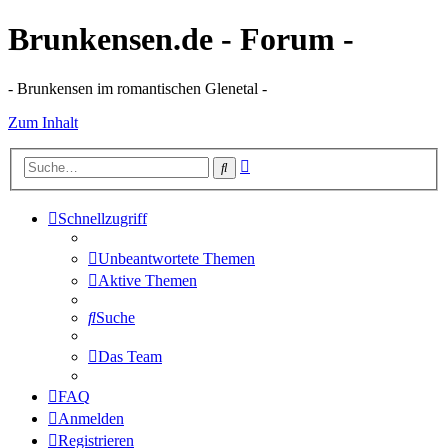
Brunkensen.de - Forum -
- Brunkensen im romantischen Glenetal -
Zum Inhalt
Erweiterte
Suche
Suche
Schnellzugriff
Unbeantwortete Themen
Aktive Themen
Suche
Das Team
FAQ
Anmelden
Registrieren