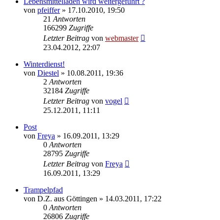
Lebensmittelladen wird weitergeführt ?
von
pfeiffer
» 17.10.2010, 19:50
21
Antworten
166299
Zugriffe
Letzter Beitrag
von
webmaster
23.04.2012, 22:07
Winterdienst!
von
Diestel
» 10.08.2011, 19:36
2
Antworten
32184
Zugriffe
Letzter Beitrag
von
vogel
25.12.2011, 11:11
Post
von
Freya
» 16.09.2011, 13:29
0
Antworten
28795
Zugriffe
Letzter Beitrag
von
Freya
16.09.2011, 13:29
Trampelpfad
von
D.Z. aus Göttingen
» 14.03.2011, 17:22
0
Antworten
26806
Zugriffe