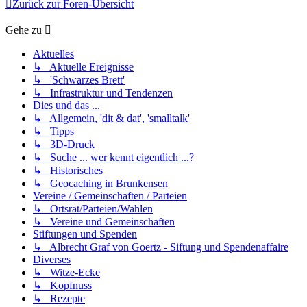
Zurück zur Foren-Übersicht
Gehe zu
Aktuelles
↳ Aktuelle Ereignisse
↳ 'Schwarzes Brett'
↳ Infrastruktur und Tendenzen
Dies und das ...
↳ Allgemein, 'dit & dat', 'smalltalk'
↳ Tipps
↳ 3D-Druck
↳ Suche ... wer kennt eigentlich ...?
↳ Historisches
↳ Geocaching in Brunkensen
Vereine / Gemeinschaften / Parteien
↳ Ortsrat/Parteien/Wahlen
↳ Vereine und Gemeinschaften
Stiftungen und Spenden
↳ Albrecht Graf von Goertz - Siftung und Spendenaffaire
Diverses
↳ Witze-Ecke
↳ Kopfnuss
↳ Rezepte