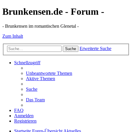
Brunkensen.de - Forum -
- Brunkensen im romantischen Glenetal -
Zum Inhalt
Erweiterte Suche
Suche
Schnellzugriff
Unbeantwortete Themen
Aktive Themen
Suche
Das Team
FAQ
Anmelden
Registrieren
Startseite
Foren-Übersicht
Aktuelles