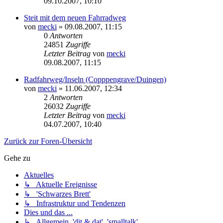
09.10.2007, 10:10
Steit mit dem neuen Fahrradweg
von
mecki
» 09.08.2007, 11:15
0
Antworten
24851
Zugriffe
Letzter Beitrag
von
mecki
09.08.2007, 11:15
Radfahrweg/Inseln (Copppengrave/Duingen)
von
mecki
» 11.06.2007, 12:34
2
Antworten
26032
Zugriffe
Letzter Beitrag
von
mecki
04.07.2007, 10:40
Zurück zur Foren-Übersicht
Gehe zu
Aktuelles
↳ Aktuelle Ereignisse
↳ 'Schwarzes Brett'
↳ Infrastruktur und Tendenzen
Dies und das ...
↳ Allgemein, 'dit & dat', 'smalltalk'