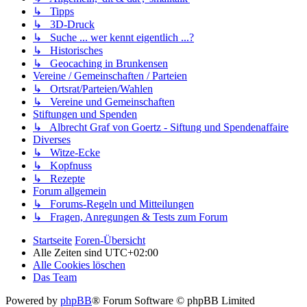
↳ Tipps
↳ 3D-Druck
↳ Suche ... wer kennt eigentlich ...?
↳ Historisches
↳ Geocaching in Brunkensen
Vereine / Gemeinschaften / Parteien
↳ Ortsrat/Parteien/Wahlen
↳ Vereine und Gemeinschaften
Stiftungen und Spenden
↳ Albrecht Graf von Goertz - Siftung und Spendenaffaire
Diverses
↳ Witze-Ecke
↳ Kopfnuss
↳ Rezepte
Forum allgemein
↳ Forums-Regeln und Mitteilungen
↳ Fragen, Anregungen & Tests zum Forum
Startseite
Foren-Übersicht
Alle Zeiten sind
UTC+02:00
Alle Cookies löschen
Das Team
Powered by
phpBB
® Forum Software © phpBB Limited