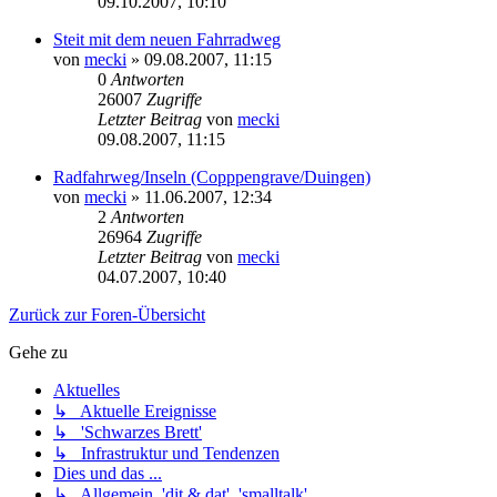
09.10.2007, 10:10
Steit mit dem neuen Fahrradweg
von
mecki
» 09.08.2007, 11:15
0
Antworten
26007
Zugriffe
Letzter Beitrag
von
mecki
09.08.2007, 11:15
Radfahrweg/Inseln (Copppengrave/Duingen)
von
mecki
» 11.06.2007, 12:34
2
Antworten
26964
Zugriffe
Letzter Beitrag
von
mecki
04.07.2007, 10:40
Zurück zur Foren-Übersicht
Gehe zu
Aktuelles
↳ Aktuelle Ereignisse
↳ 'Schwarzes Brett'
↳ Infrastruktur und Tendenzen
Dies und das ...
↳ Allgemein, 'dit & dat', 'smalltalk'