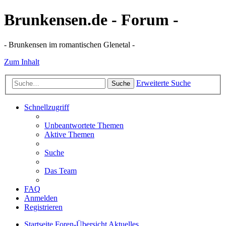
Brunkensen.de - Forum -
- Brunkensen im romantischen Glenetal -
Zum Inhalt
Erweiterte Suche
Suche
Schnellzugriff
Unbeantwortete Themen
Aktive Themen
Suche
Das Team
FAQ
Anmelden
Registrieren
Startseite
Foren-Übersicht
Aktuelles