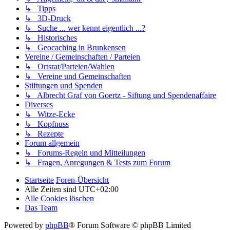
↳ Tipps
↳ 3D-Druck
↳ Suche ... wer kennt eigentlich ...?
↳ Historisches
↳ Geocaching in Brunkensen
Vereine / Gemeinschaften / Parteien
↳ Ortsrat/Parteien/Wahlen
↳ Vereine und Gemeinschaften
Stiftungen und Spenden
↳ Albrecht Graf von Goertz - Siftung und Spendenaffaire
Diverses
↳ Witze-Ecke
↳ Kopfnuss
↳ Rezepte
Forum allgemein
↳ Forums-Regeln und Mitteilungen
↳ Fragen, Anregungen & Tests zum Forum
Startseite
Foren-Übersicht
Alle Zeiten sind
UTC+02:00
Alle Cookies löschen
Das Team
Powered by
phpBB
® Forum Software © phpBB Limited