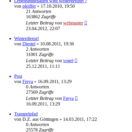
Lebensmittelladen wird weitergeführt ?
von
pfeiffer
» 17.10.2010, 19:50
21
Antworten
163862
Zugriffe
Letzter Beitrag
von
webmaster
23.04.2012, 22:07
Winterdienst!
von
Diestel
» 10.08.2011, 19:36
2
Antworten
31001
Zugriffe
Letzter Beitrag
von
vogel
25.12.2011, 11:11
Post
von
Freya
» 16.09.2011, 13:29
0
Antworten
27569
Zugriffe
Letzter Beitrag
von
Freya
16.09.2011, 13:29
Trampelpfad
von
D.Z. aus Göttingen
» 14.03.2011, 17:22
0
Antworten
25578
Zugriffe