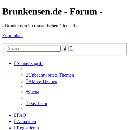
Brunkensen.de - Forum -
- Brunkensen im romantischen Glenetal -
Zum Inhalt
Erweiterte
Suche
Suche
Schnellzugriff
Unbeantwortete Themen
Aktive Themen
Suche
Das Team
FAQ
Anmelden
Registrieren