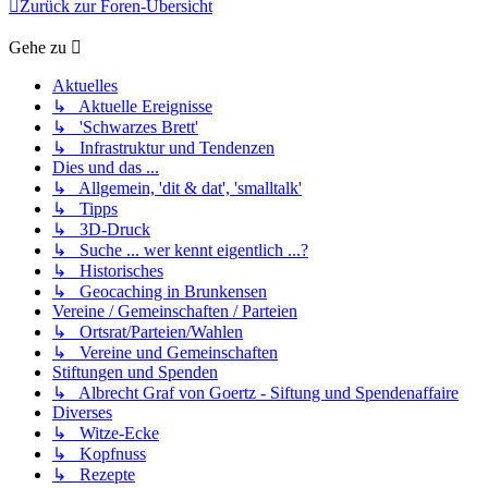
Zurück zur Foren-Übersicht
Gehe zu
Aktuelles
↳ Aktuelle Ereignisse
↳ 'Schwarzes Brett'
↳ Infrastruktur und Tendenzen
Dies und das ...
↳ Allgemein, 'dit & dat', 'smalltalk'
↳ Tipps
↳ 3D-Druck
↳ Suche ... wer kennt eigentlich ...?
↳ Historisches
↳ Geocaching in Brunkensen
Vereine / Gemeinschaften / Parteien
↳ Ortsrat/Parteien/Wahlen
↳ Vereine und Gemeinschaften
Stiftungen und Spenden
↳ Albrecht Graf von Goertz - Siftung und Spendenaffaire
Diverses
↳ Witze-Ecke
↳ Kopfnuss
↳ Rezepte