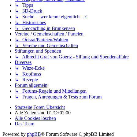
↳ Tipps
↳ 3D-Druck
↳ Suche ... wer kennt eigentlich ...?
↳ Historisches
↳ Geocaching in Brunkensen
Vereine / Gemeinschaften / Parteien
↳ Ortsrat/Parteien/Wahlen
↳ Vereine und Gemeinschaften
Stiftungen und Spenden
↳ Albrecht Graf von Goertz - Siftung und Spendenaffaire
Diverses
↳ Witze-Ecke
↳ Kopfnuss
↳ Rezepte
Forum allgemein
↳ Forums-Regeln und Mitteilungen
↳ Fragen, Anregungen & Tests zum Forum
Startseite
Foren-Übersicht
Alle Zeiten sind
UTC+02:00
Alle Cookies löschen
Das Team
Powered by
phpBB
® Forum Software © phpBB Limited