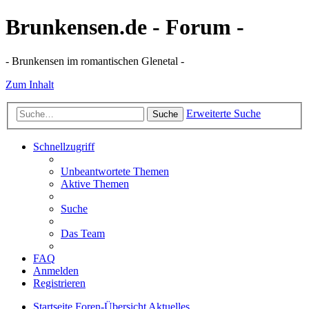
Brunkensen.de - Forum -
- Brunkensen im romantischen Glenetal -
Zum Inhalt
Erweiterte Suche
Suche
Schnellzugriff
Unbeantwortete Themen
Aktive Themen
Suche
Das Team
FAQ
Anmelden
Registrieren
Startseite
Foren-Übersicht
Aktuelles