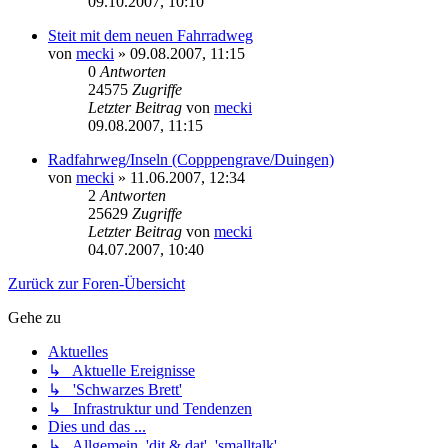
09.10.2007, 10:10
Steit mit dem neuen Fahrradweg
von
mecki
» 09.08.2007, 11:15
0
Antworten
24575
Zugriffe
Letzter Beitrag
von
mecki
09.08.2007, 11:15
Radfahrweg/Inseln (Copppengrave/Duingen)
von
mecki
» 11.06.2007, 12:34
2
Antworten
25629
Zugriffe
Letzter Beitrag
von
mecki
04.07.2007, 10:40
Zurück zur Foren-Übersicht
Gehe zu
Aktuelles
↳ Aktuelle Ereignisse
↳ 'Schwarzes Brett'
↳ Infrastruktur und Tendenzen
Dies und das ...
↳ Allgemein, 'dit & dat', 'smalltalk'