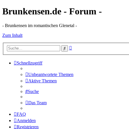
Brunkensen.de - Forum -
- Brunkensen im romantischen Glenetal -
Zum Inhalt
Erweiterte
Suche
Suche
Schnellzugriff
Unbeantwortete Themen
Aktive Themen
Suche
Das Team
FAQ
Anmelden
Registrieren