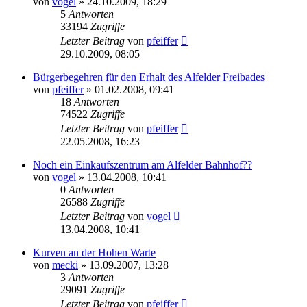
von
vogel
» 24.10.2009, 18:29
5
Antworten
33194
Zugriffe
Letzter Beitrag
von
pfeiffer
29.10.2009, 08:05
Bürgerbegehren für den Erhalt des Alfelder Freibades
von
pfeiffer
» 01.02.2008, 09:41
18
Antworten
74522
Zugriffe
Letzter Beitrag
von
pfeiffer
22.05.2008, 16:23
Noch ein Einkaufszentrum am Alfelder Bahnhof??
von
vogel
» 13.04.2008, 10:41
0
Antworten
26588
Zugriffe
Letzter Beitrag
von
vogel
13.04.2008, 10:41
Kurven an der Hohen Warte
von
mecki
» 13.09.2007, 13:28
3
Antworten
29091
Zugriffe
Letzter Beitrag
von
pfeiffer