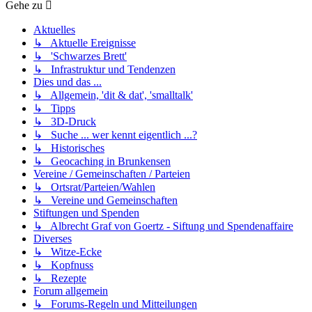
Gehe zu
Aktuelles
↳ Aktuelle Ereignisse
↳ 'Schwarzes Brett'
↳ Infrastruktur und Tendenzen
Dies und das ...
↳ Allgemein, 'dit & dat', 'smalltalk'
↳ Tipps
↳ 3D-Druck
↳ Suche ... wer kennt eigentlich ...?
↳ Historisches
↳ Geocaching in Brunkensen
Vereine / Gemeinschaften / Parteien
↳ Ortsrat/Parteien/Wahlen
↳ Vereine und Gemeinschaften
Stiftungen und Spenden
↳ Albrecht Graf von Goertz - Siftung und Spendenaffaire
Diverses
↳ Witze-Ecke
↳ Kopfnuss
↳ Rezepte
Forum allgemein
↳ Forums-Regeln und Mitteilungen