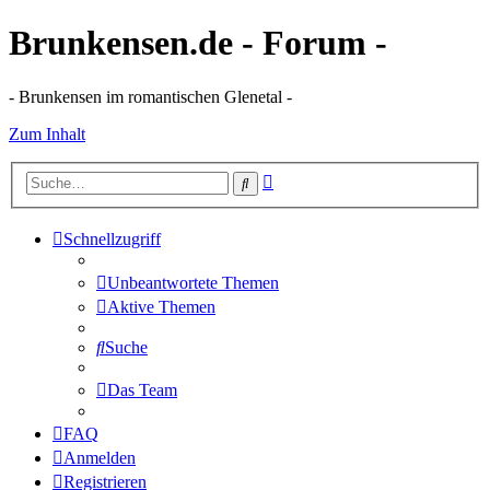
Brunkensen.de - Forum -
- Brunkensen im romantischen Glenetal -
Zum Inhalt
Erweiterte
Suche
Suche
Schnellzugriff
Unbeantwortete Themen
Aktive Themen
Suche
Das Team
FAQ
Anmelden
Registrieren