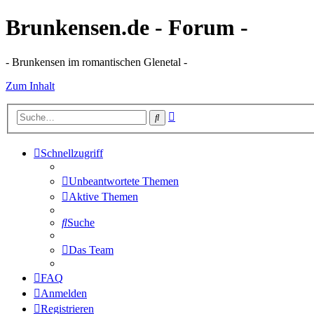
Brunkensen.de - Forum -
- Brunkensen im romantischen Glenetal -
Zum Inhalt
Erweiterte
Suche
Suche
Schnellzugriff
Unbeantwortete Themen
Aktive Themen
Suche
Das Team
FAQ
Anmelden
Registrieren