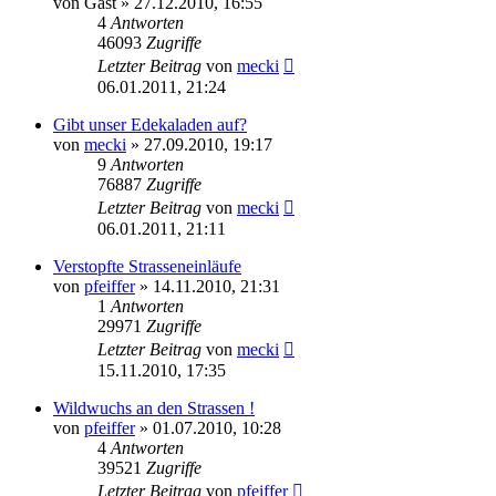
von
Gast
» 27.12.2010, 16:55
4
Antworten
46093
Zugriffe
Letzter Beitrag
von
mecki
06.01.2011, 21:24
Gibt unser Edekaladen auf?
von
mecki
» 27.09.2010, 19:17
9
Antworten
76887
Zugriffe
Letzter Beitrag
von
mecki
06.01.2011, 21:11
Verstopfte Strasseneinläufe
von
pfeiffer
» 14.11.2010, 21:31
1
Antworten
29971
Zugriffe
Letzter Beitrag
von
mecki
15.11.2010, 17:35
Wildwuchs an den Strassen !
von
pfeiffer
» 01.07.2010, 10:28
4
Antworten
39521
Zugriffe
Letzter Beitrag
von
pfeiffer