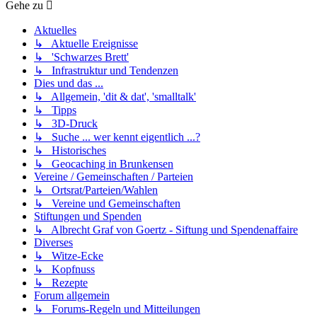
Gehe zu
Aktuelles
↳ Aktuelle Ereignisse
↳ 'Schwarzes Brett'
↳ Infrastruktur und Tendenzen
Dies und das ...
↳ Allgemein, 'dit & dat', 'smalltalk'
↳ Tipps
↳ 3D-Druck
↳ Suche ... wer kennt eigentlich ...?
↳ Historisches
↳ Geocaching in Brunkensen
Vereine / Gemeinschaften / Parteien
↳ Ortsrat/Parteien/Wahlen
↳ Vereine und Gemeinschaften
Stiftungen und Spenden
↳ Albrecht Graf von Goertz - Siftung und Spendenaffaire
Diverses
↳ Witze-Ecke
↳ Kopfnuss
↳ Rezepte
Forum allgemein
↳ Forums-Regeln und Mitteilungen