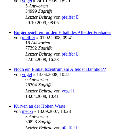
von
vogel
» 24.10.2009, 18:29
5
Antworten
34999
Zugriffe
Letzter Beitrag
von
pfeiffer
29.10.2009, 08:05
Bürgerbegehren für den Erhalt des Alfelder Freibades
von
pfeiffer
» 01.02.2008, 09:41
18
Antworten
77392
Zugriffe
Letzter Beitrag
von
pfeiffer
22.05.2008, 16:23
Noch ein Einkaufszentrum am Alfelder Bahnhof??
von
vogel
» 13.04.2008, 10:41
0
Antworten
28304
Zugriffe
Letzter Beitrag
von
vogel
13.04.2008, 10:41
Kurven an der Hohen Warte
von
mecki
» 13.09.2007, 13:28
3
Antworten
30828
Zugriffe
Letzter Beitrag
von
pfeiffer