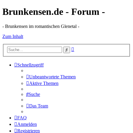
Brunkensen.de - Forum -
- Brunkensen im romantischen Glenetal -
Zum Inhalt
Erweiterte
Suche
Suche
Schnellzugriff
Unbeantwortete Themen
Aktive Themen
Suche
Das Team
FAQ
Anmelden
Registrieren