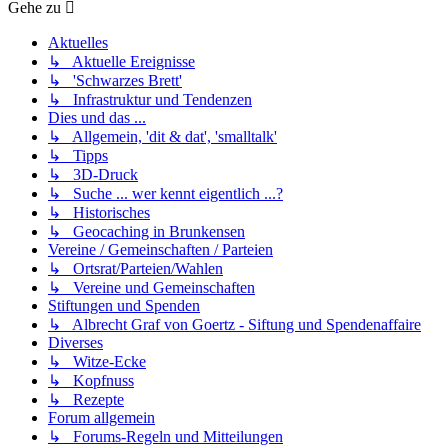
Gehe zu
Aktuelles
↳ Aktuelle Ereignisse
↳ 'Schwarzes Brett'
↳ Infrastruktur und Tendenzen
Dies und das ...
↳ Allgemein, 'dit & dat', 'smalltalk'
↳ Tipps
↳ 3D-Druck
↳ Suche ... wer kennt eigentlich ...?
↳ Historisches
↳ Geocaching in Brunkensen
Vereine / Gemeinschaften / Parteien
↳ Ortsrat/Parteien/Wahlen
↳ Vereine und Gemeinschaften
Stiftungen und Spenden
↳ Albrecht Graf von Goertz - Siftung und Spendenaffaire
Diverses
↳ Witze-Ecke
↳ Kopfnuss
↳ Rezepte
Forum allgemein
↳ Forums-Regeln und Mitteilungen