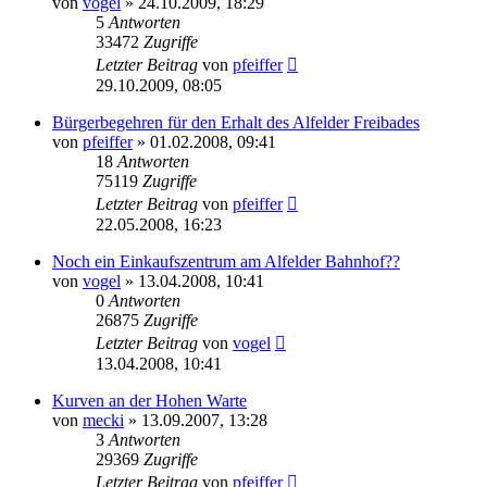
von
vogel
» 24.10.2009, 18:29
5
Antworten
33472
Zugriffe
Letzter Beitrag
von
pfeiffer
29.10.2009, 08:05
Bürgerbegehren für den Erhalt des Alfelder Freibades
von
pfeiffer
» 01.02.2008, 09:41
18
Antworten
75119
Zugriffe
Letzter Beitrag
von
pfeiffer
22.05.2008, 16:23
Noch ein Einkaufszentrum am Alfelder Bahnhof??
von
vogel
» 13.04.2008, 10:41
0
Antworten
26875
Zugriffe
Letzter Beitrag
von
vogel
13.04.2008, 10:41
Kurven an der Hohen Warte
von
mecki
» 13.09.2007, 13:28
3
Antworten
29369
Zugriffe
Letzter Beitrag
von
pfeiffer