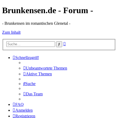
Brunkensen.de - Forum -
- Brunkensen im romantischen Glenetal -
Zum Inhalt
Erweiterte
Suche
Suche
Schnellzugriff
Unbeantwortete Themen
Aktive Themen
Suche
Das Team
FAQ
Anmelden
Registrieren