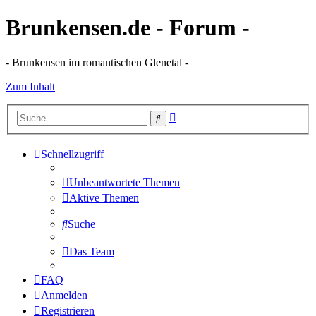
Brunkensen.de - Forum -
- Brunkensen im romantischen Glenetal -
Zum Inhalt
Erweiterte
Suche
Suche
Schnellzugriff
Unbeantwortete Themen
Aktive Themen
Suche
Das Team
FAQ
Anmelden
Registrieren