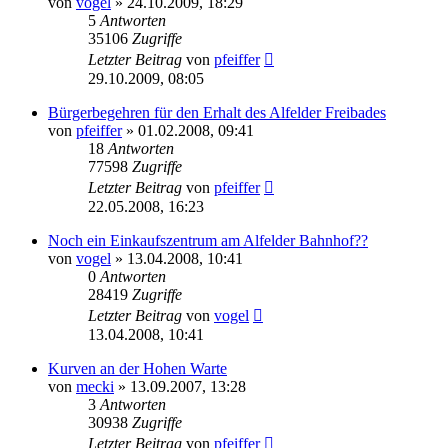
von
vogel
» 24.10.2009, 18:29
5
Antworten
35106
Zugriffe
Letzter Beitrag
von
pfeiffer
29.10.2009, 08:05
Bürgerbegehren für den Erhalt des Alfelder Freibades
von
pfeiffer
» 01.02.2008, 09:41
18
Antworten
77598
Zugriffe
Letzter Beitrag
von
pfeiffer
22.05.2008, 16:23
Noch ein Einkaufszentrum am Alfelder Bahnhof??
von
vogel
» 13.04.2008, 10:41
0
Antworten
28419
Zugriffe
Letzter Beitrag
von
vogel
13.04.2008, 10:41
Kurven an der Hohen Warte
von
mecki
» 13.09.2007, 13:28
3
Antworten
30938
Zugriffe
Letzter Beitrag
von
pfeiffer