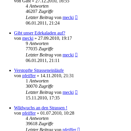
von
Gast
» 27.12.2010, 16:55
4
Antworten
46207
Zugriffe
Letzter Beitrag
von
mecki
06.01.2011, 21:24
Gibt unser Edekaladen auf?
von
mecki
» 27.09.2010, 19:17
9
Antworten
77035
Zugriffe
Letzter Beitrag
von
mecki
06.01.2011, 21:11
Verstopfte Strasseneinläufe
von
pfeiffer
» 14.11.2010, 21:31
1
Antworten
30070
Zugriffe
Letzter Beitrag
von
mecki
15.11.2010, 17:35
Wildwuchs an den Strassen !
von
pfeiffer
» 01.07.2010, 10:28
4
Antworten
39618
Zugriffe
Letzter Beitrag
von
pfeiffer