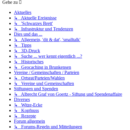
Gehe zu
Aktuelles
↳ Aktuelle Ereignisse
↳ 'Schwarzes Brett'
↳ Infrastruktur und Tendenzen
Dies und das ...
↳ Allgemein, 'dit & dat', 'smalltalk'
↳ Tipps
↳ 3D-Druck
↳ Suche ... wer kennt eigentlich ...?
↳ Historisches
↳ Geocaching in Brunkensen
Vereine / Gemeinschaften / Parteien
↳ Ortsrat/Parteien/Wahlen
↳ Vereine und Gemeinschaften
Stiftungen und Spenden
↳ Albrecht Graf von Goertz - Siftung und Spendenaffaire
Diverses
↳ Witze-Ecke
↳ Kopfnuss
↳ Rezepte
Forum allgemein
↳ Forums-Regeln und Mitteilungen