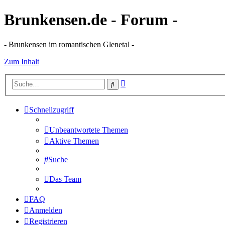
Brunkensen.de - Forum -
- Brunkensen im romantischen Glenetal -
Zum Inhalt
Erweiterte
Suche
Suche
Schnellzugriff
Unbeantwortete Themen
Aktive Themen
Suche
Das Team
FAQ
Anmelden
Registrieren