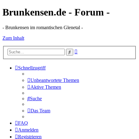
Brunkensen.de - Forum -
- Brunkensen im romantischen Glenetal -
Zum Inhalt
Erweiterte
Suche
Suche
Schnellzugriff
Unbeantwortete Themen
Aktive Themen
Suche
Das Team
FAQ
Anmelden
Registrieren