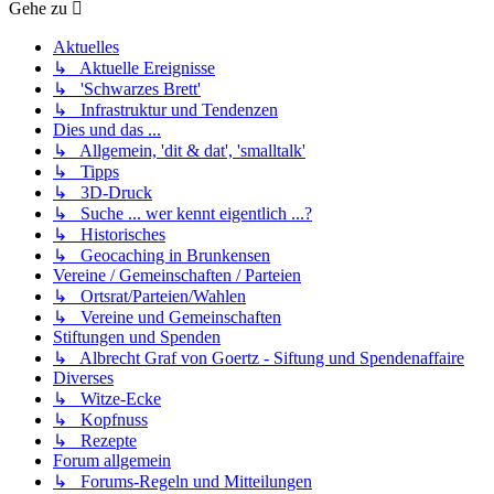
Gehe zu
Aktuelles
↳ Aktuelle Ereignisse
↳ 'Schwarzes Brett'
↳ Infrastruktur und Tendenzen
Dies und das ...
↳ Allgemein, 'dit & dat', 'smalltalk'
↳ Tipps
↳ 3D-Druck
↳ Suche ... wer kennt eigentlich ...?
↳ Historisches
↳ Geocaching in Brunkensen
Vereine / Gemeinschaften / Parteien
↳ Ortsrat/Parteien/Wahlen
↳ Vereine und Gemeinschaften
Stiftungen und Spenden
↳ Albrecht Graf von Goertz - Siftung und Spendenaffaire
Diverses
↳ Witze-Ecke
↳ Kopfnuss
↳ Rezepte
Forum allgemein
↳ Forums-Regeln und Mitteilungen