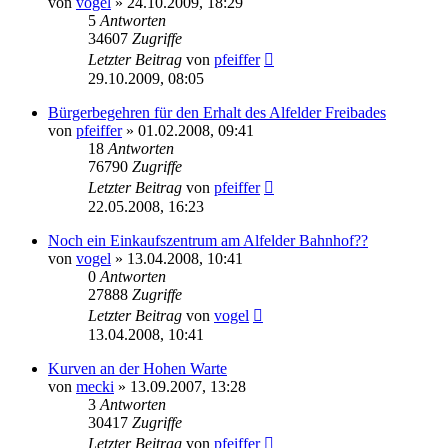
von
vogel
» 24.10.2009, 18:29
5
Antworten
34607
Zugriffe
Letzter Beitrag
von
pfeiffer
29.10.2009, 08:05
Bürgerbegehren für den Erhalt des Alfelder Freibades
von
pfeiffer
» 01.02.2008, 09:41
18
Antworten
76790
Zugriffe
Letzter Beitrag
von
pfeiffer
22.05.2008, 16:23
Noch ein Einkaufszentrum am Alfelder Bahnhof??
von
vogel
» 13.04.2008, 10:41
0
Antworten
27888
Zugriffe
Letzter Beitrag
von
vogel
13.04.2008, 10:41
Kurven an der Hohen Warte
von
mecki
» 13.09.2007, 13:28
3
Antworten
30417
Zugriffe
Letzter Beitrag
von
pfeiffer