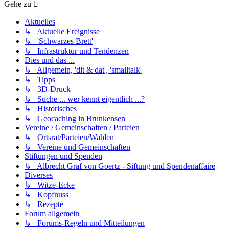
Gehe zu
Aktuelles
↳ Aktuelle Ereignisse
↳ 'Schwarzes Brett'
↳ Infrastruktur und Tendenzen
Dies und das ...
↳ Allgemein, 'dit & dat', 'smalltalk'
↳ Tipps
↳ 3D-Druck
↳ Suche ... wer kennt eigentlich ...?
↳ Historisches
↳ Geocaching in Brunkensen
Vereine / Gemeinschaften / Parteien
↳ Ortsrat/Parteien/Wahlen
↳ Vereine und Gemeinschaften
Stiftungen und Spenden
↳ Albrecht Graf von Goertz - Siftung und Spendenaffaire
Diverses
↳ Witze-Ecke
↳ Kopfnuss
↳ Rezepte
Forum allgemein
↳ Forums-Regeln und Mitteilungen