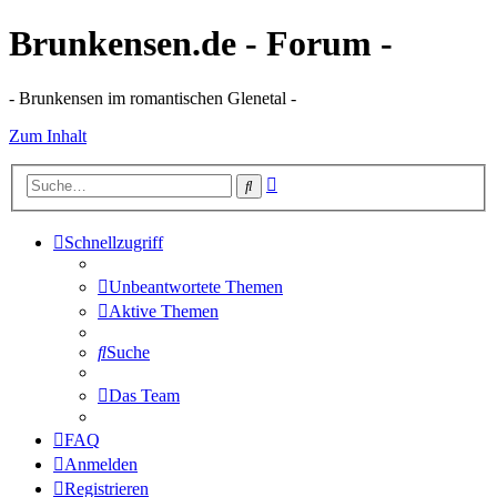
Brunkensen.de - Forum -
- Brunkensen im romantischen Glenetal -
Zum Inhalt
Erweiterte
Suche
Suche
Schnellzugriff
Unbeantwortete Themen
Aktive Themen
Suche
Das Team
FAQ
Anmelden
Registrieren