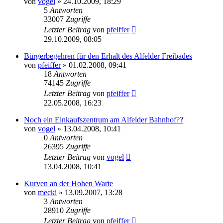
von
vogel
» 24.10.2009, 18:29
5
Antworten
33007
Zugriffe
Letzter Beitrag
von
pfeiffer
29.10.2009, 08:05
Bürgerbegehren für den Erhalt des Alfelder Freibades
von
pfeiffer
» 01.02.2008, 09:41
18
Antworten
74145
Zugriffe
Letzter Beitrag
von
pfeiffer
22.05.2008, 16:23
Noch ein Einkaufszentrum am Alfelder Bahnhof??
von
vogel
» 13.04.2008, 10:41
0
Antworten
26395
Zugriffe
Letzter Beitrag
von
vogel
13.04.2008, 10:41
Kurven an der Hohen Warte
von
mecki
» 13.09.2007, 13:28
3
Antworten
28910
Zugriffe
Letzter Beitrag
von
pfeiffer