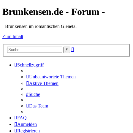
Brunkensen.de - Forum -
- Brunkensen im romantischen Glenetal -
Zum Inhalt
Erweiterte
Suche
Suche
Schnellzugriff
Unbeantwortete Themen
Aktive Themen
Suche
Das Team
FAQ
Anmelden
Registrieren