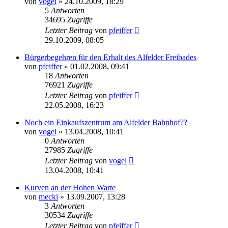
von
vogel
» 24.10.2009, 18:29
5
Antworten
34695
Zugriffe
Letzter Beitrag
von
pfeiffer
29.10.2009, 08:05
Bürgerbegehren für den Erhalt des Alfelder Freibades
von
pfeiffer
» 01.02.2008, 09:41
18
Antworten
76921
Zugriffe
Letzter Beitrag
von
pfeiffer
22.05.2008, 16:23
Noch ein Einkaufszentrum am Alfelder Bahnhof??
von
vogel
» 13.04.2008, 10:41
0
Antworten
27985
Zugriffe
Letzter Beitrag
von
vogel
13.04.2008, 10:41
Kurven an der Hohen Warte
von
mecki
» 13.09.2007, 13:28
3
Antworten
30534
Zugriffe
Letzter Beitrag
von
pfeiffer