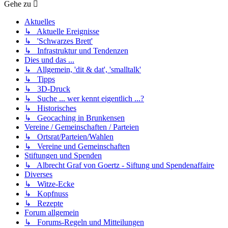
Gehe zu
Aktuelles
↳ Aktuelle Ereignisse
↳ 'Schwarzes Brett'
↳ Infrastruktur und Tendenzen
Dies und das ...
↳ Allgemein, 'dit & dat', 'smalltalk'
↳ Tipps
↳ 3D-Druck
↳ Suche ... wer kennt eigentlich ...?
↳ Historisches
↳ Geocaching in Brunkensen
Vereine / Gemeinschaften / Parteien
↳ Ortsrat/Parteien/Wahlen
↳ Vereine und Gemeinschaften
Stiftungen und Spenden
↳ Albrecht Graf von Goertz - Siftung und Spendenaffaire
Diverses
↳ Witze-Ecke
↳ Kopfnuss
↳ Rezepte
Forum allgemein
↳ Forums-Regeln und Mitteilungen