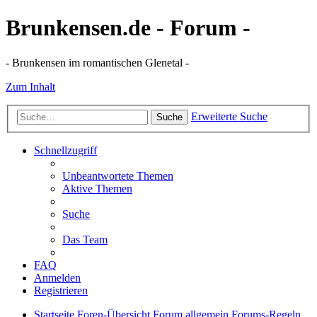
Brunkensen.de - Forum -
- Brunkensen im romantischen Glenetal -
Zum Inhalt
Erweiterte Suche
Suche
Schnellzugriff
Unbeantwortete Themen
Aktive Themen
Suche
Das Team
FAQ
Anmelden
Registrieren
Startseite
Foren-Übersicht
Forum allgemein
Forums-Regeln