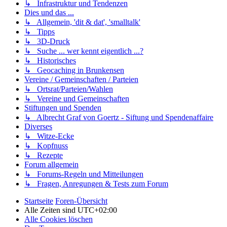
↳ Infrastruktur und Tendenzen
Dies und das ...
↳ Allgemein, 'dit & dat', 'smalltalk'
↳ Tipps
↳ 3D-Druck
↳ Suche ... wer kennt eigentlich ...?
↳ Historisches
↳ Geocaching in Brunkensen
Vereine / Gemeinschaften / Parteien
↳ Ortsrat/Parteien/Wahlen
↳ Vereine und Gemeinschaften
Stiftungen und Spenden
↳ Albrecht Graf von Goertz - Siftung und Spendenaffaire
Diverses
↳ Witze-Ecke
↳ Kopfnuss
↳ Rezepte
Forum allgemein
↳ Forums-Regeln und Mitteilungen
↳ Fragen, Anregungen & Tests zum Forum
Startseite
Foren-Übersicht
Alle Zeiten sind
UTC+02:00
Alle Cookies löschen