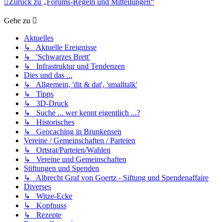
Zurück zu „Forums-Regeln und Mitteilungen“
Gehe zu
Aktuelles
↳ Aktuelle Ereignisse
↳ 'Schwarzes Brett'
↳ Infrastruktur und Tendenzen
Dies und das ...
↳ Allgemein, 'dit & dat', 'smalltalk'
↳ Tipps
↳ 3D-Druck
↳ Suche ... wer kennt eigentlich ...?
↳ Historisches
↳ Geocaching in Brunkensen
Vereine / Gemeinschaften / Parteien
↳ Ortsrat/Parteien/Wahlen
↳ Vereine und Gemeinschaften
Stiftungen und Spenden
↳ Albrecht Graf von Goertz - Siftung und Spendenaffaire
Diverses
↳ Witze-Ecke
↳ Kopfnuss
↳ Rezepte