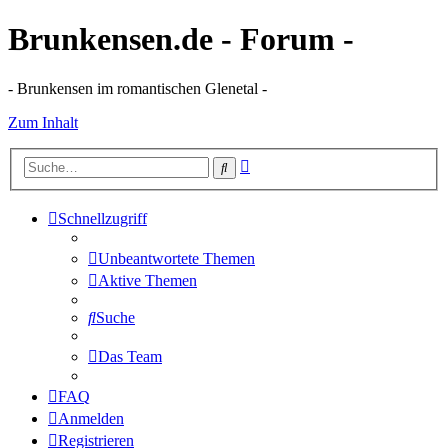
Brunkensen.de - Forum -
- Brunkensen im romantischen Glenetal -
Zum Inhalt
Erweiterte
Suche
Suche
Schnellzugriff
Unbeantwortete Themen
Aktive Themen
Suche
Das Team
FAQ
Anmelden
Registrieren