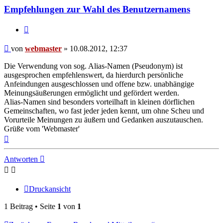
Empfehlungen zur Wahl des Benutzernamens
Zitieren
Beitrag
von
webmaster
»
10.08.2012, 12:37
Die Verwendung von sog. Alias-Namen (Pseudonym) ist
ausgesprochen empfehlenswert, da hierdurch persönliche
Anfeindungen ausgeschlossen und offene bzw. unabhängige
Meinungsäußerungen ermöglicht und gefördert werden.
Alias-Namen sind besonders vorteilhaft in kleinen dörflichen
Gemeinschaften, wo fast jeder jeden kennt, um ohne Scheu und
Vorurteile Meinungen zu äußern und Gedanken auszutauschen.
Grüße vom 'Webmaster'
Nach
oben
Antworten
Druckansicht
1 Beitrag • Seite
1
von
1