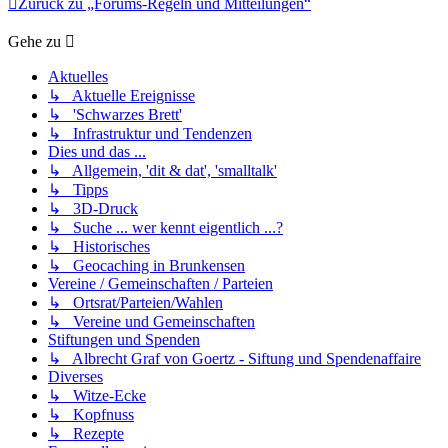
Zurück zu „Forums-Regeln und Mitteilungen“
Gehe zu
Aktuelles
↳ Aktuelle Ereignisse
↳ 'Schwarzes Brett'
↳ Infrastruktur und Tendenzen
Dies und das ...
↳ Allgemein, 'dit & dat', 'smalltalk'
↳ Tipps
↳ 3D-Druck
↳ Suche ... wer kennt eigentlich ...?
↳ Historisches
↳ Geocaching in Brunkensen
Vereine / Gemeinschaften / Parteien
↳ Ortsrat/Parteien/Wahlen
↳ Vereine und Gemeinschaften
Stiftungen und Spenden
↳ Albrecht Graf von Goertz - Siftung und Spendenaffaire
Diverses
↳ Witze-Ecke
↳ Kopfnuss
↳ Rezepte