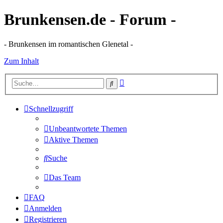
Brunkensen.de - Forum -
- Brunkensen im romantischen Glenetal -
Zum Inhalt
Erweiterte
Suche
Suche
Schnellzugriff
Unbeantwortete Themen
Aktive Themen
Suche
Das Team
FAQ
Anmelden
Registrieren