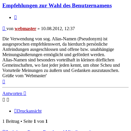
Empfehlungen zur Wahl des Benutzernamens
Zitieren
Beitrag
von
webmaster
»
10.08.2012, 12:37
Die Verwendung von sog. Alias-Namen (Pseudonym) ist
ausgesprochen empfehlenswert, da hierdurch persönliche
Anfeindungen ausgeschlossen und offene bzw. unabhängige
Meinungsäußerungen ermöglicht und gefördert werden.
Alias-Namen sind besonders vorteilhaft in kleinen dörflichen
Gemeinschaften, wo fast jeder jeden kennt, um ohne Scheu und
Vorurteile Meinungen zu äußern und Gedanken auszutauschen.
Grüße vom 'Webmaster'
Nach
oben
Antworten
Druckansicht
1 Beitrag • Seite
1
von
1