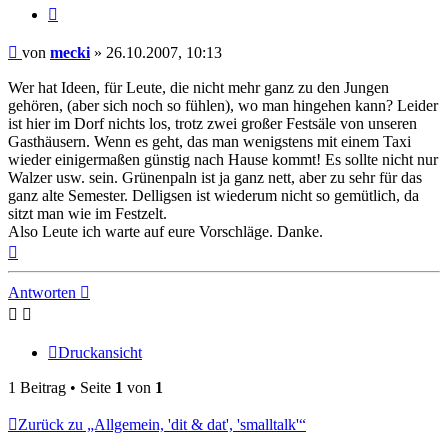
Zitieren
Beitrag
von
mecki
»
26.10.2007, 10:13
Wer hat Ideen, für Leute, die nicht mehr ganz zu den Jungen
gehören, (aber sich noch so fühlen), wo man hingehen kann? Leider
ist hier im Dorf nichts los, trotz zwei großer Festsäle von unseren
Gasthäusern. Wenn es geht, das man wenigstens mit einem Taxi
wieder einigermaßen günstig nach Hause kommt! Es sollte nicht nur
Walzer usw. sein. Grünenpaln ist ja ganz nett, aber zu sehr für das
ganz alte Semester. Delligsen ist wiederum nicht so gemütlich, da
sitzt man wie im Festzelt.
Also Leute ich warte auf eure Vorschläge. Danke.
Nach
oben
Antworten
Druckansicht
1 Beitrag • Seite
1
von
1
Zurück zu „Allgemein, 'dit & dat', 'smalltalk'“