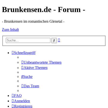
Brunkensen.de - Forum -
- Brunkensen im romantischen Glenetal -
Zum Inhalt
Erweiterte
Suche
Suche
Schnellzugriff
Unbeantwortete Themen
Aktive Themen
Suche
Das Team
FAQ
Anmelden
Registrieren