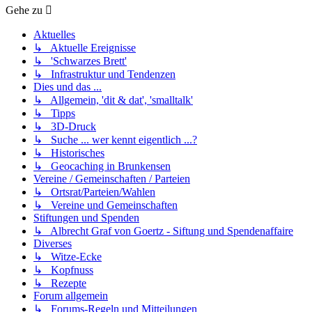
Gehe zu
Aktuelles
↳ Aktuelle Ereignisse
↳ 'Schwarzes Brett'
↳ Infrastruktur und Tendenzen
Dies und das ...
↳ Allgemein, 'dit & dat', 'smalltalk'
↳ Tipps
↳ 3D-Druck
↳ Suche ... wer kennt eigentlich ...?
↳ Historisches
↳ Geocaching in Brunkensen
Vereine / Gemeinschaften / Parteien
↳ Ortsrat/Parteien/Wahlen
↳ Vereine und Gemeinschaften
Stiftungen und Spenden
↳ Albrecht Graf von Goertz - Siftung und Spendenaffaire
Diverses
↳ Witze-Ecke
↳ Kopfnuss
↳ Rezepte
Forum allgemein
↳ Forums-Regeln und Mitteilungen