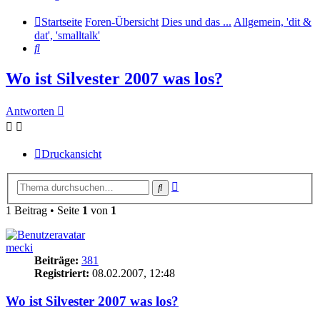
Startseite
Foren-Übersicht
Dies und das ...
Allgemein, 'dit &
dat', 'smalltalk'
Suche
Wo ist Silvester 2007 was los?
Antworten
Druckansicht
Erweiterte
Suche
Suche
1 Beitrag • Seite
1
von
1
mecki
Beiträge:
381
Registriert:
08.02.2007, 12:48
Wo ist Silvester 2007 was los?